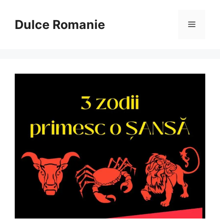
Sari
la
Dulce Romanie
Meniu
conținut