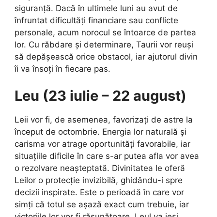
siguranță. Dacă în ultimele luni au avut de
înfruntat dificultăți financiare sau conflicte
personale, acum norocul se întoarce de partea
lor. Cu răbdare și determinare, Taurii vor reuși
să depășească orice obstacol, iar ajutorul divin
îi va însoți în fiecare pas.
Leu (23 iulie – 22 august)
Leii vor fi, de asemenea, favorizați de astre la
început de octombrie. Energia lor naturală și
carisma vor atrage oportunități favorabile, iar
situațiile dificile în care s-ar putea afla vor avea
o rezolvare neașteptată. Divinitatea le oferă
Leilor o protecție invizibilă, ghidându-i spre
decizii inspirate. Este o perioadă în care vor
simți că totul se așază exact cum trebuie, iar
victoriile lor vor fi răsunătoare. Leul va ieși