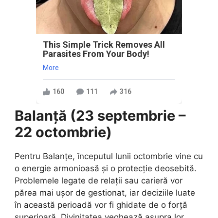
This Simple Trick Removes All
Parasites From Your Body!
More
160
111
316
Balanță (23 septembrie –
22 octombrie)
Pentru Balanțe, începutul lunii octombrie vine cu
o energie armonioasă și o protecție deosebită.
Problemele legate de relații sau carieră vor
părea mai ușor de gestionat, iar deciziile luate
în această perioadă vor fi ghidate de o forță
superioară. Divinitatea veghează asupra lor,