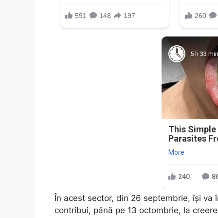
5 h 33 mi
This Simple
Parasites F
More
240
8
În acest sector, din 26 septembrie, își va 
contribui, până pe 13 octombrie, la creere