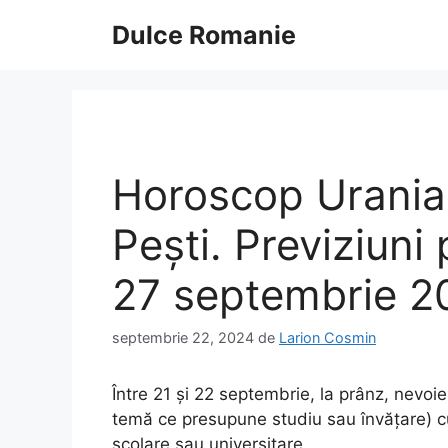
Sari
Dulce Romanie
la
conținut
Horoscop Urania
Pești. Previziuni
27 septembrie 2
septembrie 22, 2024
de
Larion Cosmin
Între 21 și 22 septembrie, la prânz, nevo
temă ce presupune studiu sau învățare) cu 
școlare sau universitare.