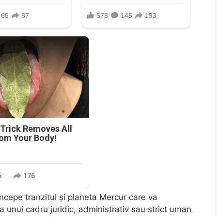
n
 Trick Removes All
rom Your Body!
6
176
începe tranzitul și planeta Mercur care va
a unui cadru juridic, administrativ sau strict uman