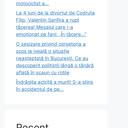
motociclist a…
La 4 luni de la divorțul de Codruța
Filip, Valentin Sanfira a rupt
tăcerea! Mesajul care i-a
emoționat pe fani: „În tăcere…”
O sesizare privind cerșetoria a
scos la iveală o situație
neașteptată în București. Ce au
descoperit polițiștii lângă o tânără
aflată în scaun cu rotile
Îndrăgita actriță a murit! S-a stins
în accidentul de pe…
Recent