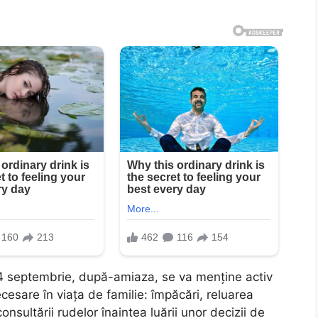
24 septembrie, după-amiaza, se va menține activ
ecesare în viața de familie: împăcări, reluarea
onsultării rudelor înaintea luării unor decizii de