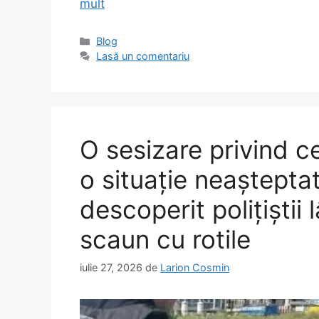
mult
Categorii
Blog
Lasă un comentariu
O sesizare privind ce
o situație neaștepta
descoperit polițiștii 
scaun cu rotile
iulie 27, 2026
de
Larion Cosmin