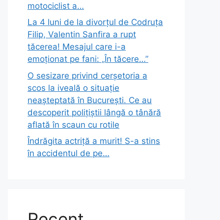
motociclist a…
La 4 luni de la divorțul de Codruța
Filip, Valentin Sanfira a rupt
tăcerea! Mesajul care i-a
emoționat pe fani: „În tăcere…”
O sesizare privind cerșetoria a
scos la iveală o situație
neașteptată în București. Ce au
descoperit polițiștii lângă o tânără
aflată în scaun cu rotile
Îndrăgita actriță a murit! S-a stins
în accidentul de pe…
Recent