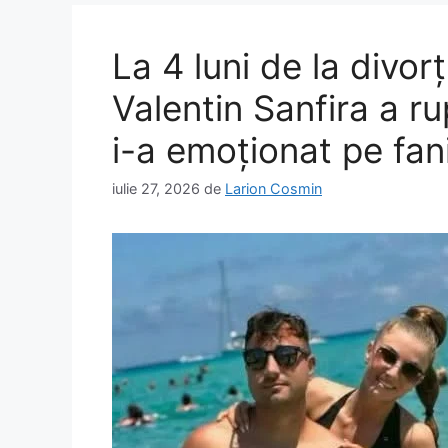
La 4 luni de la divor
Valentin Sanfira a r
i-a emoționat pe fani
iulie 27, 2026
de
Larion Cosmin