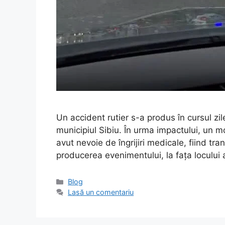
Un accident rutier s-a produs în cursul zil
municipiul Sibiu. În urma impactului, un mot
avut nevoie de îngrijiri medicale, fiind tra
producerea evenimentului, la fața locului 
Categorii
Blog
Lasă un comentariu