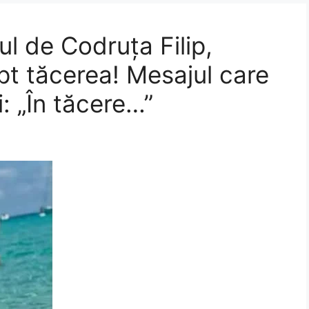
țul de Codruța Filip,
upt tăcerea! Mesajul care
: „În tăcere…”