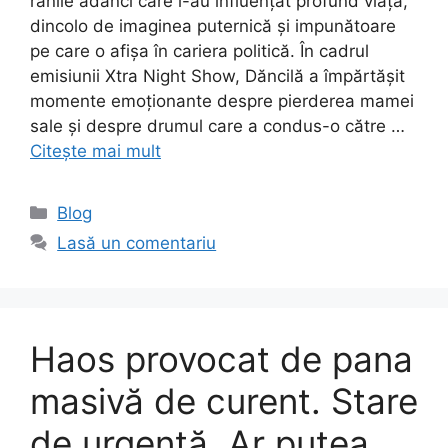
rănile adânci care i-au influențat profund viața,
dincolo de imaginea puternică și impunătoare
pe care o afișa în cariera politică. În cadrul
emisiunii Xtra Night Show, Dăncilă a împărtășit
momente emoționante despre pierderea mamei
sale și despre drumul care a condus-o către …
Citește mai mult
Categorii
Blog
Lasă un comentariu
Haos provocat de pana
masivă de curent. Stare
de urgenţă. Ar putea