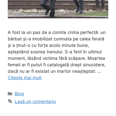
A fost la un pas de a comite crima perfectă: un
bărbat și-a imobilizat cumnata pe calea ferată
și a ţinut-o cu forţa acolo minute bune,
aşteptând sosirea trenului. S-a ferit în ultimul
moment, lăsând victima fără scăpare. Moartea
femeii ar fi putut fi catalogată drept sinucidere,
dacă nu ar fi existat un martor neaşteptat: …
Citește mai mult
Categorii
Blog
Lasă un comentariu