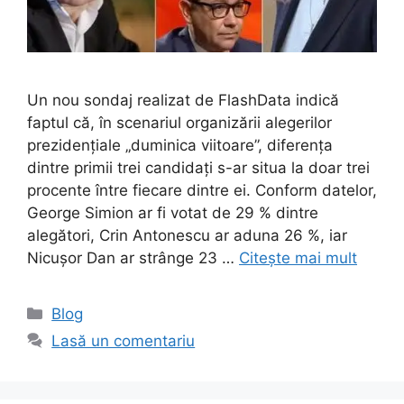
Un nou sondaj realizat de FlashData indică
faptul că, în scenariul organizării alegerilor
prezidențiale „duminica viitoare”, diferența
dintre primii trei candidați s-ar situa la doar trei
procente între fiecare dintre ei. Conform datelor,
George Simion ar fi votat de 29 % dintre
alegători, Crin Antonescu ar aduna 26 %, iar
Nicușor Dan ar strânge 23 …
Citește mai mult
Categorii
Blog
Lasă un comentariu