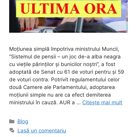
Moţiunea simplă împotriva ministrului Muncii,
”Sistemul de pensii – un joc de-a alba neagra
cu vieţile părinţilor şi bunicilor noştri”, a fost
adoptată de Senat cu 61 de voturi pentru şi 59
de voturi contra. Potrivit regulamentului celor
două Camere ale Parlamentului, adoptarea
moţiunii simple nu are ca efect demiterea
ministrului în cauză. AUR a …
Citește mai mult
Categorii
Blog
Lasă un comentariu