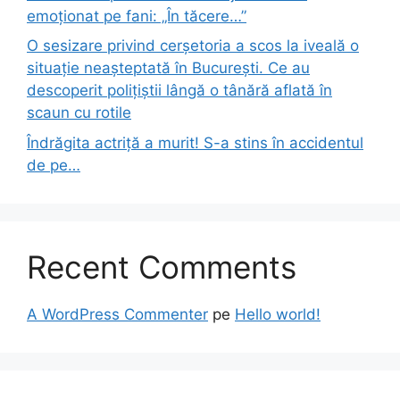
emoționat pe fani: „În tăcere…”
O sesizare privind cerșetoria a scos la iveală o
situație neașteptată în București. Ce au
descoperit polițiștii lângă o tânără aflată în
scaun cu rotile
Îndrăgita actriță a murit! S-a stins în accidentul
de pe…
Recent Comments
A WordPress Commenter
pe
Hello world!