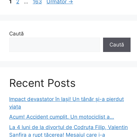
Pagina
Pagina
Pagina
1
2
…
163
Următor
→
Caută
Caută
Recent Posts
Impact devastator în Iași! Un tânăr și-a pierdut
viața
Acum! Accident cumplit. Un motociclist a…
La 4 luni de la divorțul de Codruța Filip, Valentin
Sanfira a rupt tăcerea! Mesajul care i-a