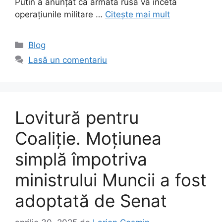
Putin a anunțat că armata rusă va înceta
operațiunile militare …
Citește mai mult
Categorii
Blog
Lasă un comentariu
Lovitură pentru
Coaliție. Moţiunea
simplă împotriva
ministrului Muncii a fost
adoptată de Senat