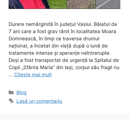
Durere nemărginită în județul Vaslui. Băiatul de
7 ani care a fost grav rănit în localitatea Moara
Domnească, în timp ce traversa drumul
național, a încetat din viață după o lună de
tratamente intense și speranțe neîntrerupte.
Deși a fost transportat de urgență la Spitalul de
Copii „Sfânta Maria” din Iași, corpul său fragil nu
…
Citește mai mult
Categorii
Blog
Lasă un comentariu