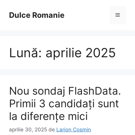
Sari
la
Dulce Romanie
Meniu
conținut
Lună:
aprilie 2025
Nou sondaj FlashData.
Primii 3 candidați sunt
la diferențe mici
aprilie 30, 2025
de
Larion Cosmin