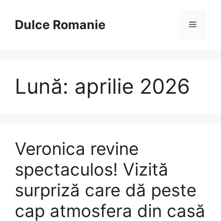
Sari
la
Dulce Romanie
Meniu
conținut
Lună:
aprilie 2026
Veronica revine
spectaculos! Vizită
surpriză care dă peste
cap atmosfera din casă