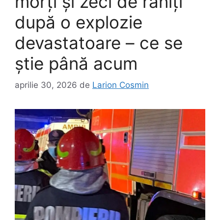
morți și zeci de răniți
după o explozie
devastatoare – ce se
știe până acum
aprilie 30, 2026
de
Larion Cosmin