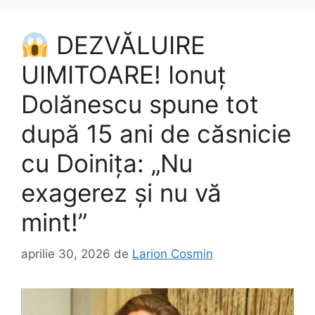
DEZVĂLUIRE
UIMITOARE! Ionuț
Dolănescu spune tot
după 15 ani de căsnicie
cu Doinița: „Nu
exagerez și nu vă
mint!”
aprilie 30, 2026
de
Larion Cosmin