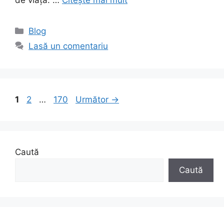
de viață. …
Citește mai mult
Categorii
Blog
Lasă un comentariu
Pagina
Pagina
Pagina
1
2
…
170
Următor
→
Caută
Caută