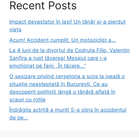
Recent Posts
Impact devastator în Iași! Un tânăr și-a pierdut
viața
Acum! Accident cumplit. Un motociclist a…
La 4 luni de la divorțul de Codruța Filip, Valentin
Sanfira a rupt tăcerea! Mesajul care i-a
emoționat pe fani: „În tăcere…”
O sesizare privind cerșetoria a scos la iveală o
situație neașteptată în București. Ce au
descoperit polițiștii lângă o tânără aflată în
scaun cu rotile
Îndrăgita actriță a murit! S-a stins în accidentul
de pe…