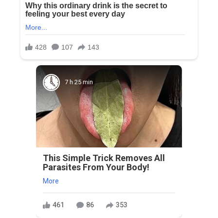
7 h 25 min
This Simple Trick Removes All
Parasites From Your Body!
More
461
86
353