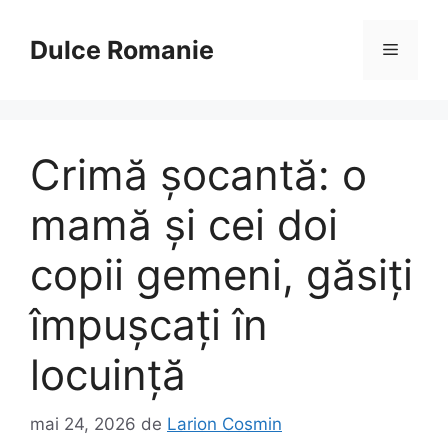
Sari
la
Dulce Romanie
Meniu
conținut
Crimă șocantă: o
mamă și cei doi
copii gemeni, găsiți
împușcați în
locuință
mai 24, 2026
de
Larion Cosmin