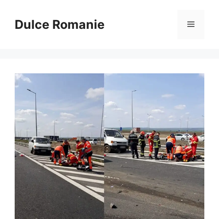
Sari
la
Dulce Romanie
Meniu
conținut