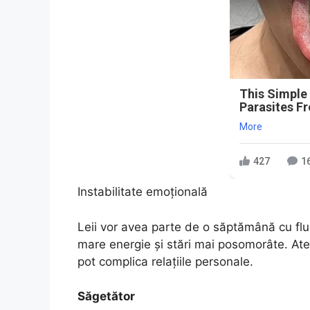
This Simple
Parasites F
More
427
1
Instabilitate emoțională
Leii vor avea parte de o săptămână cu flu
mare energie și stări mai posomorâte. Aten
pot complica relațiile personale.
Săgetător