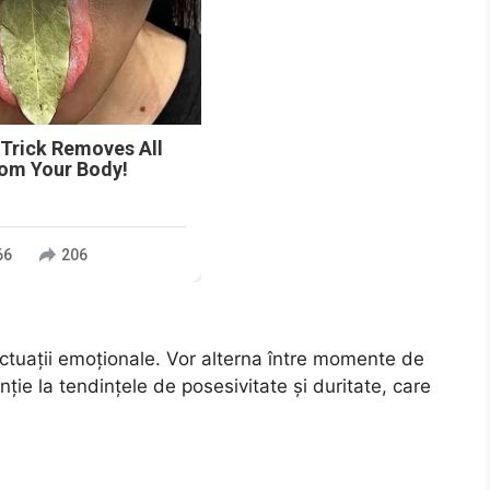
 Trick Removes All
rom Your Body!
66
206
ctuații emoționale. Vor alterna între momente de
ție la tendințele de posesivitate și duritate, care