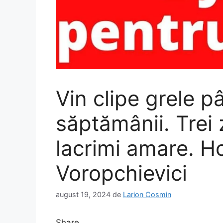
Vin clipe grele pâ
săptămânii. Trei 
lacrimi amare. H
Voropchievici
august 19, 2024
de
Larion Cosmin
Share