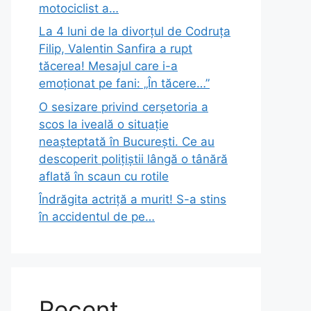
motociclist a…
La 4 luni de la divorțul de Codruța
Filip, Valentin Sanfira a rupt
tăcerea! Mesajul care i-a
emoționat pe fani: „În tăcere…”
O sesizare privind cerșetoria a
scos la iveală o situație
neașteptată în București. Ce au
descoperit polițiștii lângă o tânără
aflată în scaun cu rotile
Îndrăgita actriță a murit! S-a stins
în accidentul de pe…
Recent