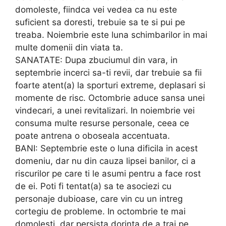
domoleste, fiindca vei vedea ca nu este
suficient sa doresti, trebuie sa te si pui pe
treaba. Noiembrie este luna schimbarilor in mai
multe domenii din viata ta.
SANATATE: Dupa zbuciumul din vara, in
septembrie incerci sa-ti revii, dar trebuie sa fii
foarte atent(a) la sporturi extreme, deplasari si
momente de risc. Octombrie aduce sansa unei
vindecari, a unei revitalizari. In noiembrie vei
consuma multe resurse personale, ceea ce
poate antrena o oboseala accentuata.
BANI: Septembrie este o luna dificila in acest
domeniu, dar nu din cauza lipsei banilor, ci a
riscurilor pe care ti le asumi pentru a face rost
de ei. Poti fi tentat(a) sa te asociezi cu
personaje dubioase, care vin cu un intreg
cortegiu de probleme. In octombrie te mai
domolesti, dar persista dorinta de a trai pe