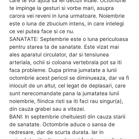
care te vor ajuta sa iei decizii vitale. Octombrie
te impinge la gesturi si vorbe mari, asupra
carora vei reveni in luna urmatoare. Noiembrie
este o luna de zbucium intens, in care intelegi
ce vei putea face si ce nu.
SANATATE: Septembrie este o luna periculoasa
pentru starea ta de sanatate. Este vizat mai
ales aparatul circulator, dar si tensiunea
arteriala, ochii si coloana vertebrala pot sa iti
faca probleme. Dupa prima jumatate a lunii
octombrie acest pericol se diminueaza, dar va fi
inlocuit de un altul, cel legat de deplasari, care
sunt nerecomandate pana la jumatatea lunii
noiembrie, fiindca risti sa iti faci rau singur(a),
din cauza grabei sau a vitezei.
BANI: In septembrie cheltuiesti din cauza starii
de sanatate. Octombrie aduce o sansa de
redresare, dar de scurta durata. Iar in