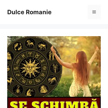
Sari
la
Dulce Romanie
Meniu
conținut