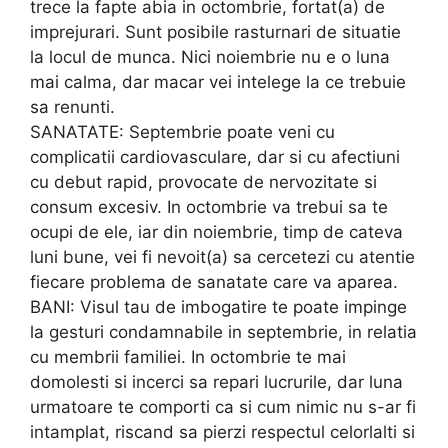
trece la fapte abia in octombrie, fortat(a) de
imprejurari. Sunt posibile rasturnari de situatie
la locul de munca. Nici noiembrie nu e o luna
mai calma, dar macar vei intelege la ce trebuie
sa renunti.
SANATATE: Septembrie poate veni cu
complicatii cardiovasculare, dar si cu afectiuni
cu debut rapid, provocate de nervozitate si
consum excesiv. In octombrie va trebui sa te
ocupi de ele, iar din noiembrie, timp de cateva
luni bune, vei fi nevoit(a) sa cercetezi cu atentie
fiecare problema de sanatate care va aparea.
BANI: Visul tau de imbogatire te poate impinge
la gesturi condamnabile in septembrie, in relatia
cu membrii familiei. In octombrie te mai
domolesti si incerci sa repari lucrurile, dar luna
urmatoare te comporti ca si cum nimic nu s-ar fi
intamplat, riscand sa pierzi respectul celorlalti si