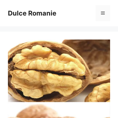
Sari
la
Dulce Romanie
Meniu
conținut