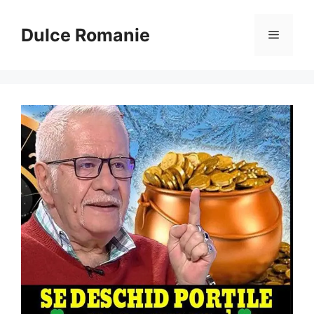
Sari
la
Dulce Romanie
Meniu
conținut