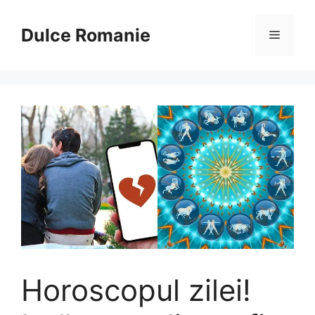
Sari
la
Dulce Romanie
Meniu
conținut
Horoscopul zilei!