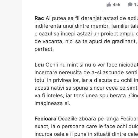
456
1
Rac
Ai putea sa fii deranjat astazi de acti
indiferenta unui dintre membri familiei tal
e cazul sa incepi astazi un proiect amplu 
de vacanta, nici sa te apuci de gradinarit, 
perfect.
Leu
Ochii nu mint si nu o vor face niciodat
incercare nereusita de a-si ascunde sent
totul in privirea lor, iar a discuta cu ochii 
acesti nativi sa spuna sincer ceea ce simt 
va fi inteles, iar tensiunea spulberata. Ci
imagineaza ei.
Fecioara
Ocaziile zboara pe langa Fecioare
exact, la o persoana care le face ochi dul
incurca oalele ii pune in situatii dintre ce