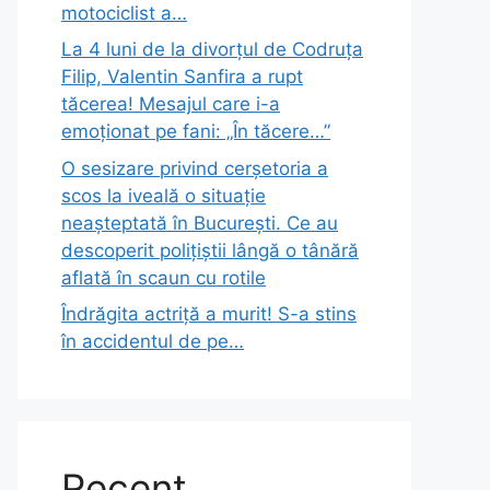
motociclist a…
La 4 luni de la divorțul de Codruța
Filip, Valentin Sanfira a rupt
tăcerea! Mesajul care i-a
emoționat pe fani: „În tăcere…”
O sesizare privind cerșetoria a
scos la iveală o situație
neașteptată în București. Ce au
descoperit polițiștii lângă o tânără
aflată în scaun cu rotile
Îndrăgita actriță a murit! S-a stins
în accidentul de pe…
Recent