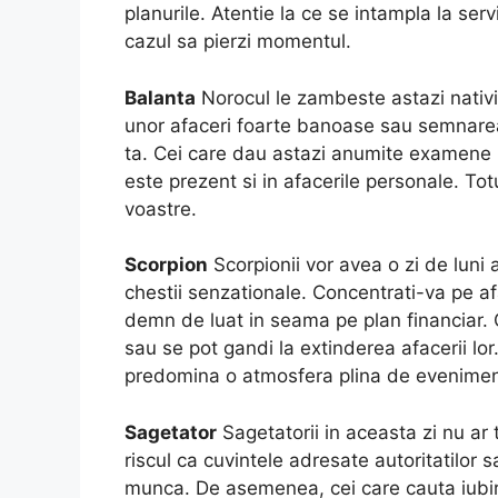
planurile. Atentie la ce se intampla la serv
cazul sa pierzi momentul.
Balanta
Norocul le zambeste astazi nativil
unor afaceri foarte banoase sau semnarea 
ta. Cei care dau astazi anumite examene 
este prezent si in afacerile personale. Totu
voastre.
Scorpion
Scorpionii vor avea o zi de luni
chestii senzationale. Concentrati-va pe af
demn de luat in seama pe plan financiar. C
sau se pot gandi la extinderea afacerii lor
predomina o atmosfera plina de evenimen
Sagetator
Sagetatorii in aceasta zi nu ar
riscul ca cuvintele adresate autoritatilor 
munca. De asemenea, cei care cauta iubire