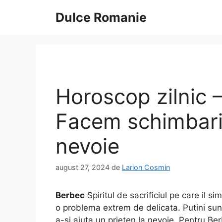
Sari
Dulce Romanie
la
conținut
Horoscop zilnic
Facem schimbari
nevoie
august 27, 2024
de
Larion Cosmin
Berbec
Spiritul de sacrificiul pe care il s
o problema extrem de delicata. Putini sunt
a-si ajuta un prieten la nevoie. Pentru Be