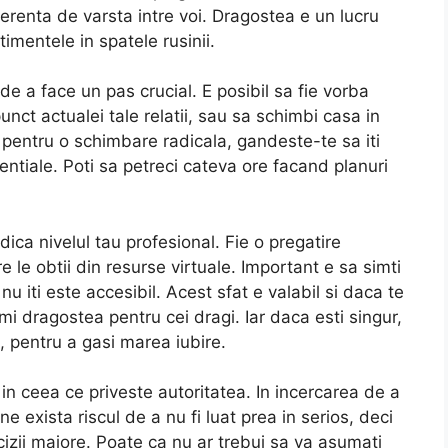
erenta de varsta intre voi. Dragostea e un lucru
imentele in spatele rusinii.
de a face un pas crucial. E posibil sa fie vorba
nct actualei tale relatii, sau sa schimbi casa in
l pentru o schimbare radicala, gandeste-te sa iti
entiale. Poti sa petreci cateva ore facand planuri
dica nivelul tau profesional. Fie o pregatire
re le obtii din resurse virtuale. Important e sa simti
nu iti este accesibil. Acest sfat e valabil si daca te
rmi dragostea pentru cei dragi. Iar daca esti singur,
, pentru a gasi marea iubire.
in ceea ce priveste autoritatea. In incercarea de a
 exista riscul de a nu fi luat prea in serios, deci
cizii majore. Poate ca nu ar trebui sa va asumati