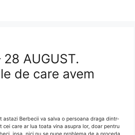
 – 28 AUGUST.
le de care avem
imt astazi Berbecii va salva o persoana draga dintr-
 cei care ar lua toata vina asupra lor, doar pentru
rbeci, insa, nici nu se pune problema de a proceda