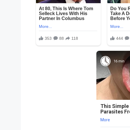
16 min
This Simple
Parasites F
More