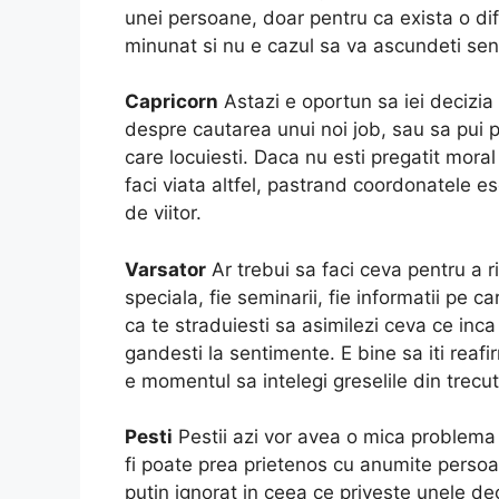
unei persoane, doar pentru ca exista o dif
minunat si nu e cazul sa va ascundeti sent
Capricorn
Astazi e oportun sa iei decizia 
despre cautarea unui noi job, sau sa pui pu
care locuiesti. Daca nu esti pregatit mora
faci viata altfel, pastrand coordonatele es
de viitor.
Varsator
Ar trebui sa faci ceva pentru a ri
speciala, fie seminarii, fie informatii pe ca
ca te straduiesti sa asimilezi ceva ce inca 
gandesti la sentimente. E bine sa iti reafi
e momentul sa intelegi greselile din trecut
Pesti
Pestii azi vor avea o mica problema 
fi poate prea prietenos cu anumite persoane
putin ignorat in ceea ce priveste unele de