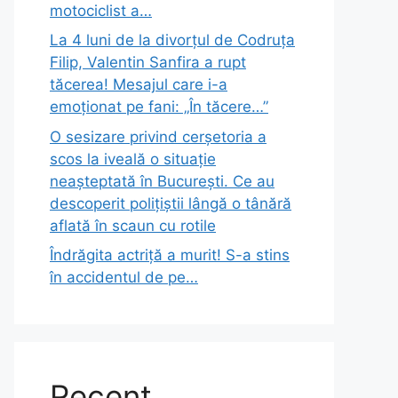
motociclist a…
La 4 luni de la divorțul de Codruța
Filip, Valentin Sanfira a rupt
tăcerea! Mesajul care i-a
emoționat pe fani: „În tăcere…”
O sesizare privind cerșetoria a
scos la iveală o situație
neașteptată în București. Ce au
descoperit polițiștii lângă o tânără
aflată în scaun cu rotile
Îndrăgita actriță a murit! S-a stins
în accidentul de pe…
Recent