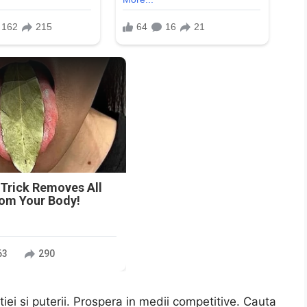
n
 Trick Removes All
rom Your Body!
63
290
iei si puterii. Prospera in medii competitive. Cauta