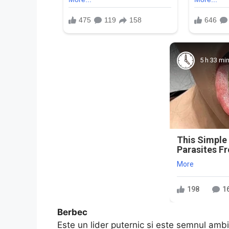
5 h 33 mi
This Simple
Parasites F
More
198
1
Berbec
Este un lider puternic si este semnul ambit