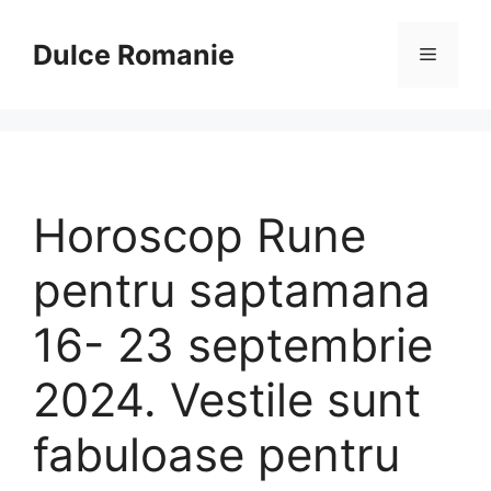
Sari
la
Dulce Romanie
Meniu
conținut
Horoscop Rune
pentru saptamana
16- 23 septembrie
2024. Vestile sunt
fabuloase pentru