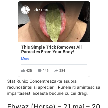
10 h 54 min
This Simple Trick Removes All
Parasites From Your Body!
More
425
146
384
Sfat Runic: Concentreaza-te asupra
recunostintei si aprecierii. Runele iti amintesc sa
impartasesti aceasta bucurie cu cei dragi.
Ehwaz (Horse) – 21 mai – 20