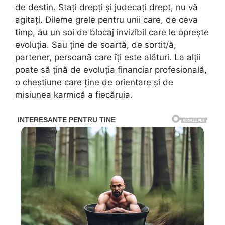
de destin. Stați drepți și judecați drept, nu vă
agitați. Dileme grele pentru unii care, de ceva
timp, au un soi de blocaj invizibil care le oprește
evoluția. Sau ține de soartă, de sortit/ă,
partener, persoană care îți este alături. La alții
poate să țină de evoluția financiar profesională,
o chestiune care ține de orientare și de
misiunea karmică a fiecăruia.