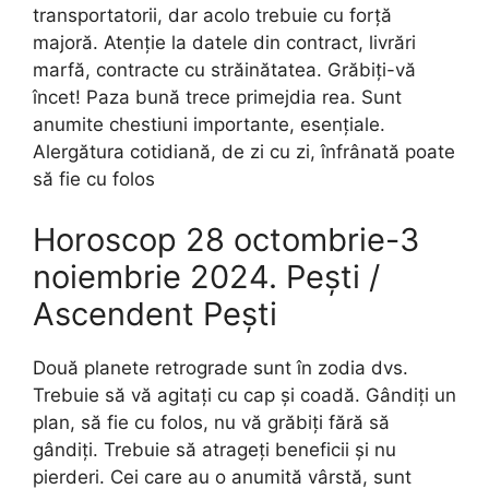
transportatorii, dar acolo trebuie cu forță
majoră. Atenție la datele din contract, livrări
marfă, contracte cu străinătatea. Grăbiți-vă
încet! Paza bună trece primejdia rea. Sunt
anumite chestiuni importante, esențiale.
Alergătura cotidiană, de zi cu zi, înfrânată poate
să fie cu folos
Horoscop 28 octombrie-3
noiembrie 2024. Pești /
Ascendent Pești
Două planete retrograde sunt în zodia dvs.
Trebuie să vă agitați cu cap și coadă. Gândiți un
plan, să fie cu folos, nu vă grăbiți fără să
gândiți. Trebuie să atrageți beneficii și nu
pierderi. Cei care au o anumită vârstă, sunt