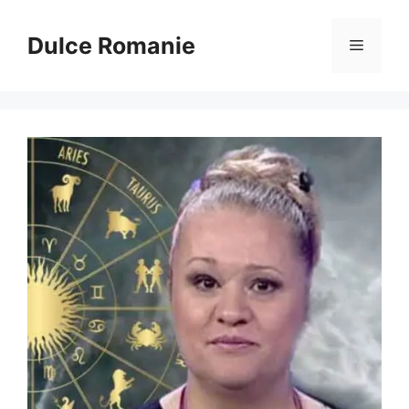
Sari
la
Dulce Romanie
Meniu
conținut