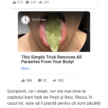
3 h 37 min
This Simple Trick Removes All
Parasites From Your Body!
More
384
32
100
Scorpionii, ce-i drept, vor sta mai bine la
capitolul bani față de Pești și Raci. Riscul, în
cazul lor, este să îi piardă pentru că sunt păcăliți