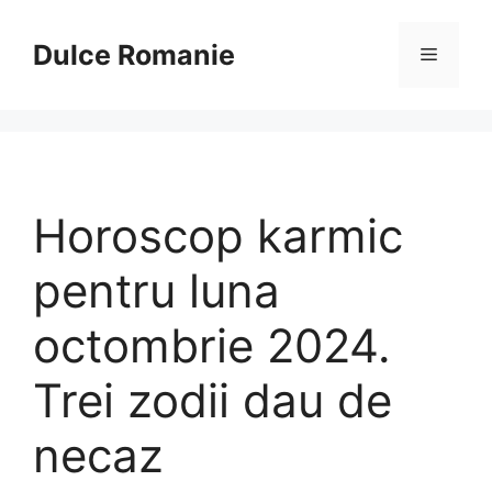
Sari
la
Dulce Romanie
Meniu
conținut
Horoscop karmic
pentru luna
octombrie 2024.
Trei zodii dau de
necaz