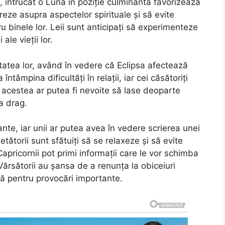
 întrucât o Lună în poziție culminantă favorizează
reze asupra aspectelor spirituale și să evite
u binele lor. Leii sunt anticipați să experimenteze
le vieții lor.
ătatea lor, având în vedere că Eclipsa afectează
întâmpina dificultăți în relații, iar cei căsătoriți
, acestea ar putea fi nevoite să lase deoparte
a drag.
nte, iar unii ar putea avea în vedere scrierea unei
ătorii sunt sfătuiți să se relaxeze și să evite
Capricornii pot primi informații care le vor schimba
Vărsătorii au șansa de a renunța la obiceiuri
că pentru provocări importante.