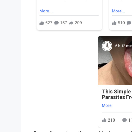
6 h 12 mi
This Simple
Parasites F
More
210
1