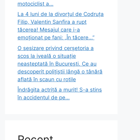
motociclist a…
La 4 luni de la divorțul de Codruța
Filip, Valentin Sanfira a rupt
tăcerea! Mesajul care i-a
emoționat pe fani: „În tăcere…”
O sesizare privind cerșetoria a
scos la iveală o situație
neașteptată în București. Ce au
descoperit polițiștii lângă o tânără
aflată în scaun cu rotile
Îndrăgita actriță a murit! S-a stins
în accidentul de pe…
Recent