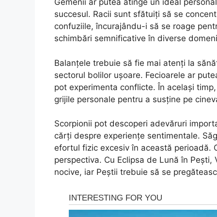
Gemenii ar putea atinge un ideal personal,
succesul. Racii sunt sfătuiți să se concent
confuziile, încurajându-i să se roage pentr
schimbări semnificative în diverse domenii a
Balanțele trebuie să fie mai atenți la săn
sectorul bolilor ușoare. Fecioarele ar putea 
pot experimenta conflicte. În același timp
grijile personale pentru a susține pe cinev
Scorpionii pot descoperi adevăruri importa
cărți despre experiențe sentimentale. Săget
efortul fizic excesiv în această perioadă. 
perspectiva. Cu Eclipsa de Lună în Pești, 
nocive, iar Peștii trebuie să se pregăteas