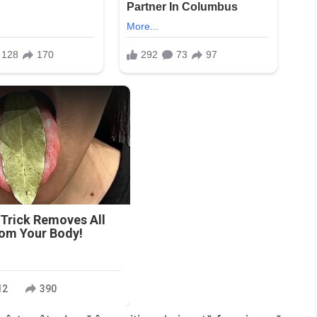
n
 Trick Removes All
rom Your Body!
12
390