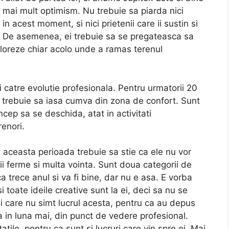
n mai mult optimism. Nu trebuie sa piarda nici
 in acest moment, si nici prietenii care ii sustin si
e. De asemenea, ei trebuie sa se pregateasca sa
ploreze chiar acolo unde a ramas terenul
i catre evolutie profesionala. Pentru urmatorii 20
eci trebuie sa iasa cumva din zona de confort. Sunt
ncep sa se deschida, atat in activitati
renori.
 aceasta perioada trebuie sa stie ca ele nu vor
izii ferme si multa vointa. Sunt doua categorii de
a trece anul si va fi bine, dar nu e asa. E vorba
 toate ideile creative sunt la ei, deci sa nu se
ei care nu simt lucrul acesta, pentru ca au depus
a in luna mai, din punct de vedere profesional.
atile, pentru ca sunt si lucruri care vin spre ei. Mai