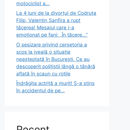
motociclist a…
La 4 luni de la divorțul de Codruța
Filip, Valentin Sanfira a rupt
tăcerea! Mesajul care i-a
emoționat pe fani: „În tăcere…”
O sesizare privind cerșetoria a
scos la iveală o situație
neașteptată în București. Ce au
descoperit polițiștii lângă o tânără
aflată în scaun cu rotile
Îndrăgita actriță a murit! S-a stins
în accidentul de pe…
Recent