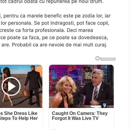
 tot cadrul odata cu repunerea pe noul drum.
, pentru ca marele benefic este pe zodia lor, iar
lor personala. Se pot indragosti, pot face copii,
l creste ca forta profesionala. Deci marea
pe ce poate sa faca, pe ce poate sa dovedeasca,
 are. Probabil ca are nevoie de mai mult curaj.