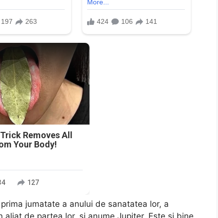
n
 Trick Removes All
rom Your Body!
34
127
prima jumatate a anului de sanatatea lor, a
n aliat de partea lor, si anume Jupiter. Este si bine