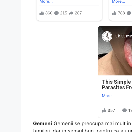
5 h 55 mi
This Simple
Parasites F
More
357
1
Gemeni
Gemenii se preocupa mai mult in 
familiei, dar in sensul bun, pentru ca au u