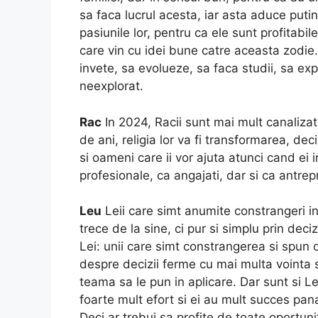
sa faca lucrul acesta, iar asta aduce puti
pasiunile lor, pentru ca ele sunt profitabile
care vin cu idei bune catre aceasta zodi
invete, sa evolueze, sa faca studii, sa ex
neexplorat.
Rac
In 2024, Racii sunt mai mult canalizat
de ani, religia lor va fi transformarea, d
si oameni care ii vor ajuta atunci cand ei i
profesionale, ca angajati, dar si ca antrep
Leu
Leii care simt anumite constrangeri in
trece de la sine, ci pur si simplu prin dec
Lei: unii care simt constrangerea si spun c
despre decizii ferme cu mai multa vointa si
teama sa le pun in aplicare. Dar sunt si L
foarte mult efort si ei au mult succes pan
Deci ar trebui sa profite de toate oportunit