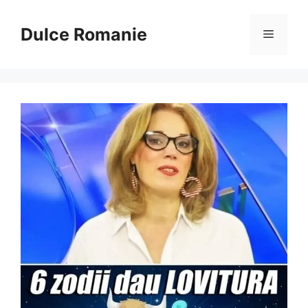
Sari
la
Dulce Romanie
Meniu
conținut