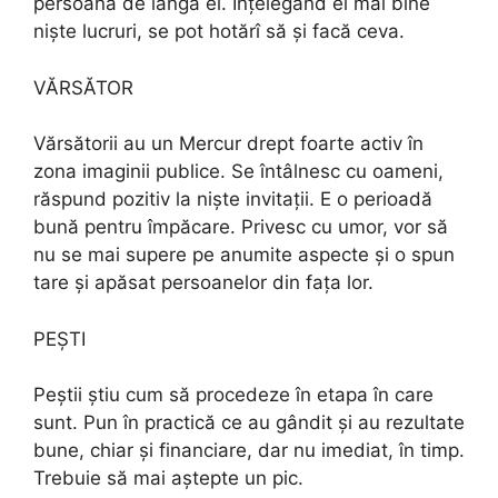
persoana de lângă ei. Înțelegând ei mai bine
niște lucruri, se pot hotărî să și facă ceva.
VĂRSĂTOR
Vărsătorii au un Mercur drept foarte activ în
zona imaginii publice. Se întâlnesc cu oameni,
răspund pozitiv la niște invitații. E o perioadă
bună pentru împăcare. Privesc cu umor, vor să
nu se mai supere pe anumite aspecte și o spun
tare și apăsat persoanelor din fața lor.
PEȘTI
Peștii știu cum să procedeze în etapa în care
sunt. Pun în practică ce au gândit și au rezultate
bune, chiar și financiare, dar nu imediat, în timp.
Trebuie să mai aștepte un pic.