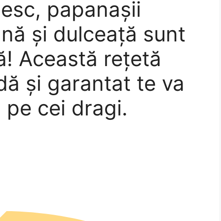
nesc, papanașii
nă și dulceață sunt
ă! Această rețetă
dă și garantat te va
i pe cei dragi.