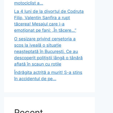
motociclist a…
La 4 luni de la divorțul de Codruța
Filip, Valentin Sanfira a rupt
tăcerea! Mesajul care i-a
emoționat pe fani: „În tăcere…”
O sesizare privind cerșetoria a
scos la iveală o situație
neașteptată în București. Ce au
descoperit polițiștii lângă o tânără
aflată în scaun cu rotile
Îndrăgita actriță a murit! S-a stins
în accidentul de pe…
Recent