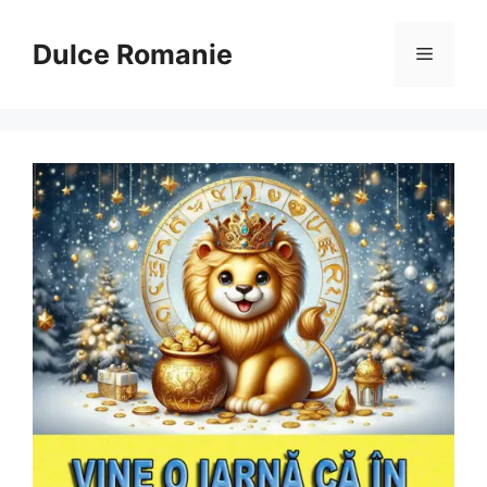
Sari
la
Dulce Romanie
Meniu
conținut