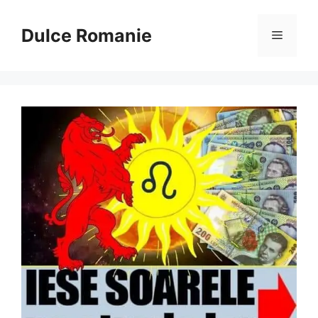
Sari
la
Dulce Romanie
Meniu
conținut