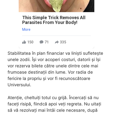
This Simple Trick Removes All
Parasites From Your Body!
More
150
71
335
Stabilitatea în plan financiar va liniști sufletește
unele zodii. Își vor acoperi costuri, datorii și își
vor rezerva bilete către unele dintre cele mai
frumoase destinații din lume. Vor radia de
fericire la propriu și vor fi recunoscătoare
Universului.
Atenție, cheltuiți totul cu grijă. Încercați să nu
faceți risipă, fiindcă apoi veți regreta. Nu uitați
să vă rezolvați mai întâi cele necesare, după