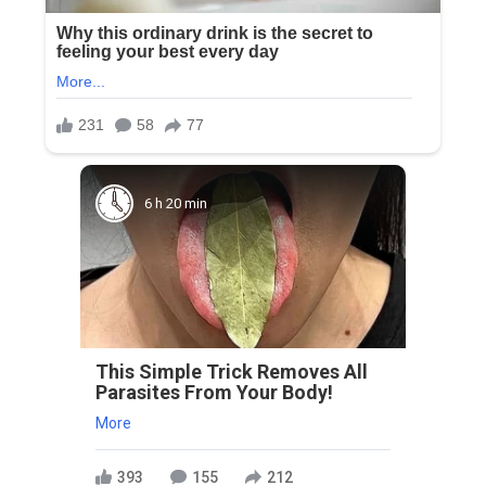
6 h 20 min
This Simple Trick Removes All
Parasites From Your Body!
More
393
155
212