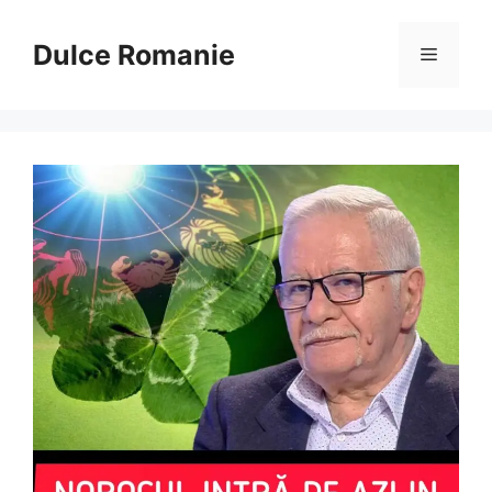
Sari
la
Dulce Romanie
Meniu
conținut