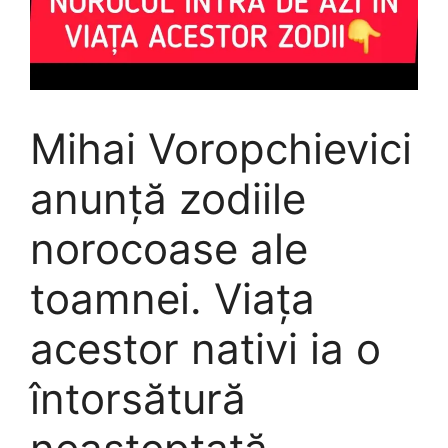
Mihai Voropchievici
anunță zodiile
norocoase ale
toamnei. Viața
acestor nativi ia o
întorsătură