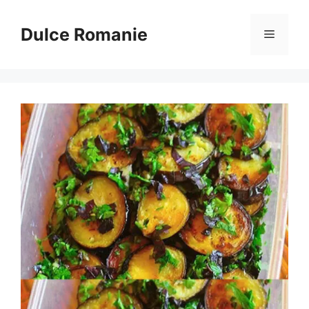
Sari
la
Dulce Romanie
Meniu
conținut