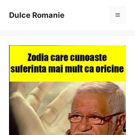
Sari
la
Dulce Romanie
Meniu
conținut