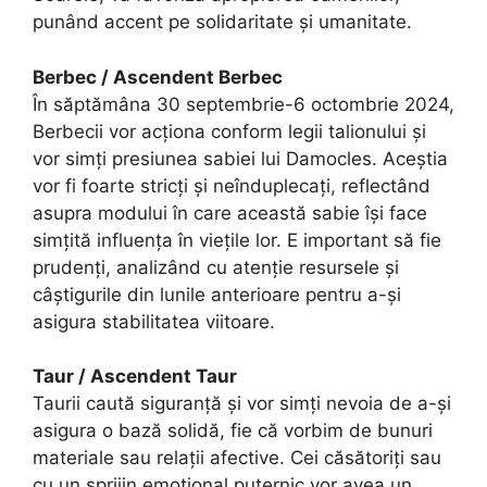
punând accent pe solidaritate și umanitate.
Berbec / Ascendent Berbec
În săptămâna 30 septembrie-6 octombrie 2024,
Berbecii vor acționa conform legii talionului și
vor simți presiunea sabiei lui Damocles. Aceștia
vor fi foarte stricți și neînduplecați, reflectând
asupra modului în care această sabie își face
simțită influența în viețile lor. E important să fie
prudenți, analizând cu atenție resursele și
câștigurile din lunile anterioare pentru a-și
asigura stabilitatea viitoare.
Taur / Ascendent Taur
Taurii caută siguranță și vor simți nevoia de a-și
asigura o bază solidă, fie că vorbim de bunuri
materiale sau relații afective. Cei căsătoriți sau
cu un sprijin emoțional puternic vor avea un