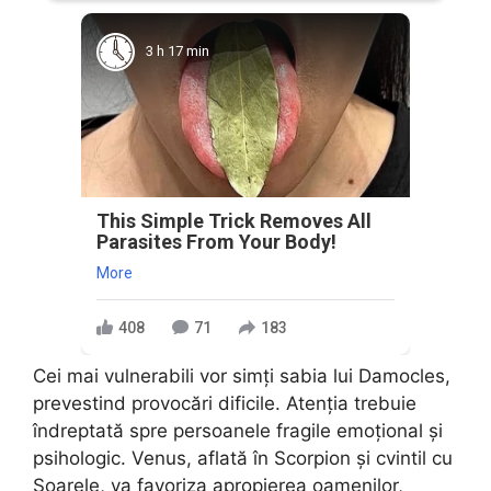
3 h 17 min
This Simple Trick Removes All
Parasites From Your Body!
More
408
71
183
Cei mai vulnerabili vor simți sabia lui Damocles,
prevestind provocări dificile. Atenția trebuie
îndreptată spre persoanele fragile emoțional și
psihologic. Venus, aflată în Scorpion și cvintil cu
Soarele, va favoriza apropierea oamenilor,