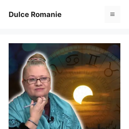
Sari
la
Dulce Romanie
Meniu
conținut