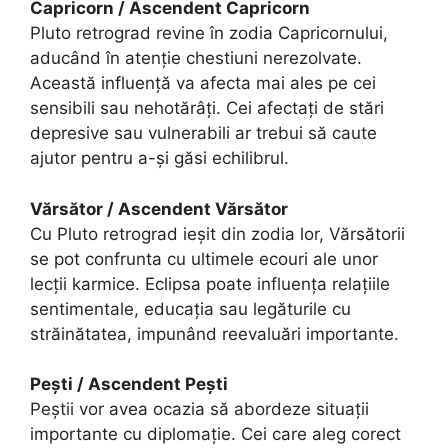
Capricorn / Ascendent Capricorn
Pluto retrograd revine în zodia Capricornului,
aducând în atenție chestiuni nerezolvate.
Această influență va afecta mai ales pe cei
sensibili sau nehotărâți. Cei afectați de stări
depresive sau vulnerabili ar trebui să caute
ajutor pentru a-și găsi echilibrul.
Vărsător / Ascendent Vărsător
Cu Pluto retrograd ieșit din zodia lor, Vărsătorii
se pot confrunta cu ultimele ecouri ale unor
lecții karmice. Eclipsa poate influența relațiile
sentimentale, educația sau legăturile cu
străinătatea, impunând reevaluări importante.
Pești / Ascendent Pești
Peștii vor avea ocazia să abordeze situații
importante cu diplomație. Cei care aleg corect