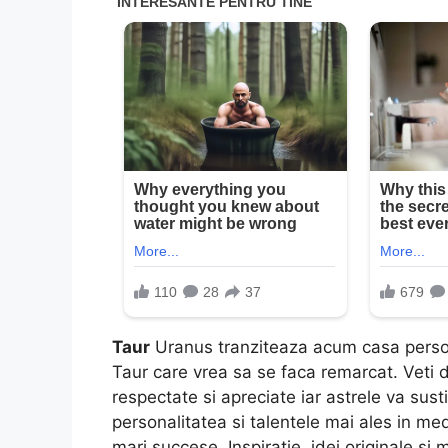
Taur
Uranus tranziteaza acum casa persona
Taur care vrea sa se faca remarcat. Veti d
respectate si apreciate iar astrele va susti
personalitatea si talentele mai ales in me
mari succese. Inspiratie, idei originale si 