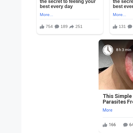
8 h 3 min
This Simple
Parasites F
More
166
6