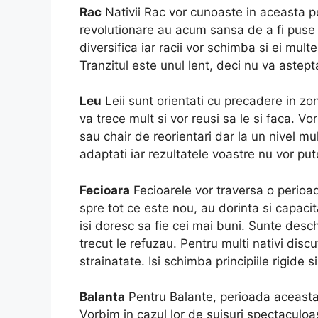
Rac
Nativii Rac vor cunoaste in aceasta pe
revolutionare au acum sansa de a fi puse i
diversifica iar racii vor schimba si ei mul
Tranzitul este unul lent, deci nu va astept
Leu
Leii sunt orientati cu precadere in z
va trece mult si vor reusi sa le si faca. 
sau chair de reorientari dar la un nivel mu
adaptati iar rezultatele voastre nu vor pu
Fecioara
Fecioarele vor traversa o perioa
spre tot ce este nou, au dorinta si capaci
isi doresc sa fie cei mai buni. Sunte deschi
trecut le refuzau. Pentru multi nativi discu
strainatate. Isi schimba principiile rigide si
Balanta
Pentru Balante, perioada aceasta 
Vorbim in cazul lor de suisuri spectaculoa