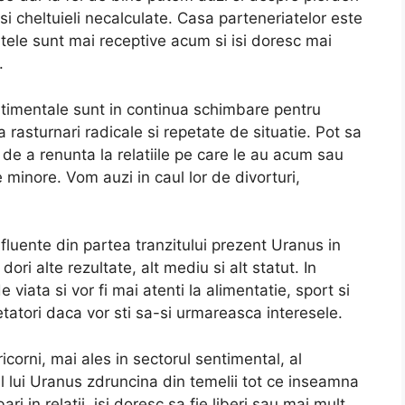
si cheltuieli necalculate. Casa parteneriatelor este
tele sunt mai receptive acum si isi doresc mai
.
entimentale sunt in continua schimbare pentru
 rasturnari radicale si repetate de situatie. Pot sa
de a renunta la relatiile pe care le au acum sau
 minore. Vom auzi in caul lor de divorturi,
fluente din partea tranzitului prezent Uranus in
ori alte rezultate, alt mediu si alt statut. In
de viata si vor fi mai atenti la alimentatie, sport si
tatori daca vor sti sa-si urmareasca interesele.
corni, mai ales in sectorul sentimental, al
zitul lui Uranus zdruncina din temelii tot ce inseamna
i in relatii, isi doresc sa fie liberi sau mai mult,