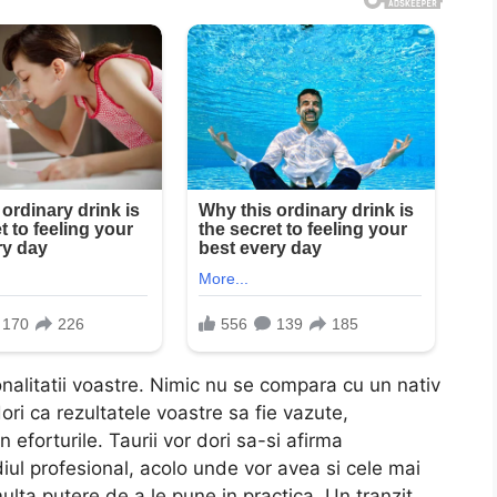
litatii voastre. Nimic nu se compara cu un nativ
ori ca rezultatele voastre sa fie vazute,
n eforturile. Taurii vor dori sa-si afirma
diul profesional, acolo unde vor avea si cele mai
multa putere de a le pune in practica. Un tranzit