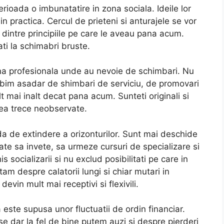
rioada o imbunatatire in zona sociala. Ideile lor
n practica. Cercul de prieteni si anturajele se vor
te dintre principiile pe care le aveau pana acum.
ati la schimabri bruste.
ona profesionala unde au nevoie de schimbari. Nu
Vorbim asadar de shimbari de serviciu, de promovari
lt mai inalt decat pana acum. Sunteti originali si
tea trece neobservate.
da de extindere a orizonturilor. Sunt mai deschide
tate sa invete, sa urmeze cursuri de specializare si
s socializarii si nu exclud posibilitati pe care in
tam despre calatorii lungi si chiar mutari in
 devin mult mai receptivi si flexivili.
este supusa unor fluctuatii de ordin financiar.
se dar la fel de bine putem auzi si despre pierderi