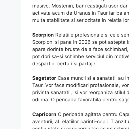
masive. Mosteniri, bani castigati usor dar 
activata acum de Uranus in Taur iar balan
multa stabilitate si seriozitate in relatia lor
Scorpion
Relatiile profesionale si cele s
Scorpioni si pana in 2026 se pot astepta la
apare dorinte bruste de a face schimbari, 
pot dori sa-si schimbe serviciul din motive
despartiri, certuri si partaje.
Sagetator
Casa muncii si a sanatatii au in
Taur. Vor face modificari profesionale, vor d
privinta sanatatii, isi vor reorganiza stilul 
odihna. O perioada favorabila pentru sage
Capricorn
O perioada agitata pentru Capri
aventurii, al relatiilor parinti-copii. Tran
continuitate si capricornii fac acum schimbar