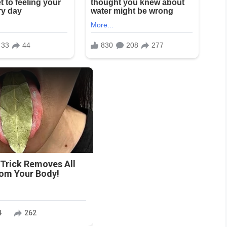
 Trick Removes All
rom Your Body!
4
262