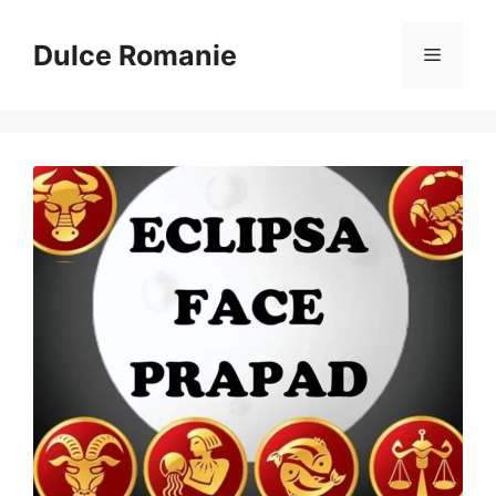
Sari
la
Dulce Romanie
Meniu
conținut