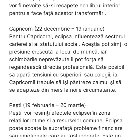
vor fi nevoite să-și recapete echilibrul interior
pentru a face față acestor transformări.
Capricorn (22 decembrie – 19 ianuarie)
Pentru Capricorni, eclipsa influențează sectorul
carierei și al statutului social. Aceștia pot simți o
presiune crescută la locul de muncă, iar
schimbările neprevăzute îi pot forța să
regândească direcția profesională. Este posibil
să apară tensiuni cu superiorii sau colegii, iar
Capricornii trebuie să își păstreze calmul și să
se adapteze din mers la noile circumstanțe.
Pești (19 februarie – 20 martie)
Peștii vor resimți efectele eclipsei în zona
relațiilor intime și a resurselor comune. Eclipsa
poate scoate la suprafață probleme financiare
sau emoționale care au fost ignorate. Este un