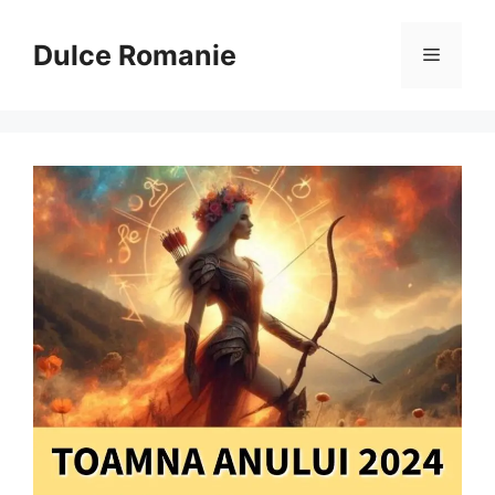
Sari
la
Dulce Romanie
Meniu
conținut