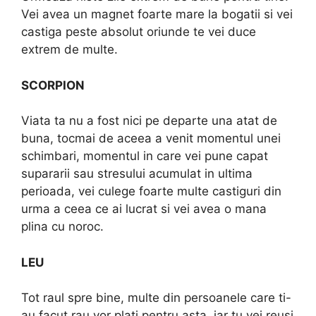
Vei avea un magnet foarte mare la bogatii si vei
castiga peste absolut oriunde te vei duce
extrem de multe.
SCORPION
Viata ta nu a fost nici pe departe una atat de
buna, tocmai de aceea a venit momentul unei
schimbari, momentul in care vei pune capat
supararii sau stresului acumulat in ultima
perioada, vei culege foarte multe castiguri din
urma a ceea ce ai lucrat si vei avea o mana
plina cu noroc.
LEU
Tot raul spre bine, multe din persoanele care ti-
au facut rau vor plati pentru asta, iar tu vei reusi