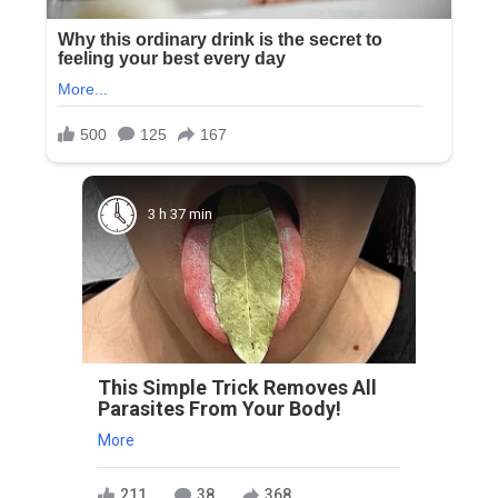
3 h 37 min
This Simple Trick Removes All
Parasites From Your Body!
More
211
38
368