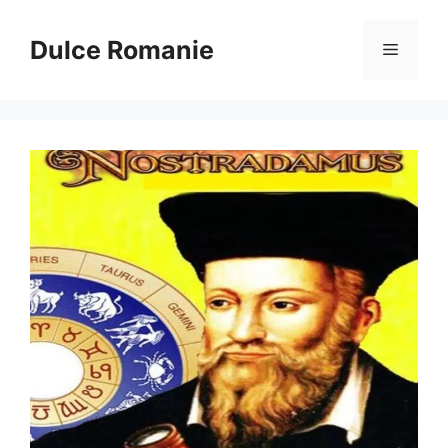
Sari
la
Dulce Romanie
Meniu
conținut