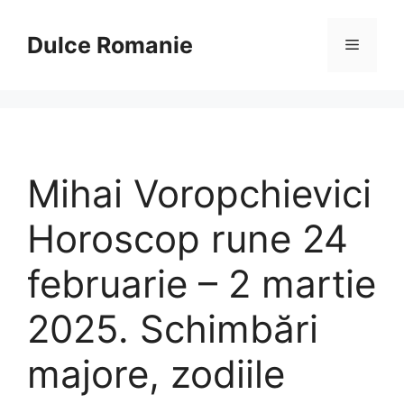
Sari
la
Dulce Romanie
Meniu
conținut
Mihai Voropchievici
Horoscop rune 24
februarie – 2 martie
2025. Schimbări
majore, zodiile