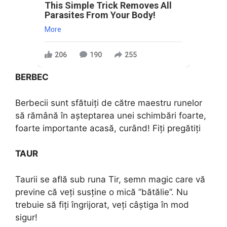
This Simple Trick Removes All
Parasites From Your Body!
More
206
190
255
BERBEC
Berbecii sunt sfătuiți de către maestru runelor
să rămână în așteptarea unei schimbări foarte,
foarte importante acasă, curând! Fiți pregătiți
TAUR
Taurii se află sub runa Tir, semn magic care vă
previne că veți susține o mică ”bătălie”. Nu
trebuie să fiți îngrijorat, veți câștiga în mod
sigur!