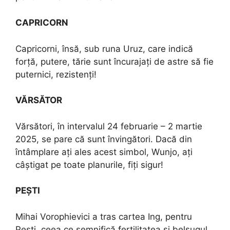
CAPRICORN
Capricorni, însă, sub runa Uruz, care indică
forță, putere, tărie sunt încurajați de astre să fie
puternici, rezistenți!
VĂRSĂTOR
Vărsători, în intervalul 24 februarie – 2 martie
2025, se pare că sunt învingători. Dacă din
întâmplare ați ales acest simbol, Wunjo, ați
câștigat pe toate planurile, fiți sigur!
PEȘTI
Mihai Vorophievici a tras cartea Ing, pentru
Pești, ceea ce semnifică fertilitatea și belșugul.