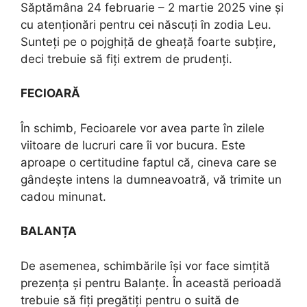
Săptămâna 24 februarie – 2 martie 2025 vine și
cu atenționări pentru cei născuți în zodia Leu.
Sunteți pe o pojghiță de gheață foarte subțire,
deci trebuie să fiți extrem de prudenți.
FECIOARĂ
În schimb, Fecioarele vor avea parte în zilele
viitoare de lucruri care îi vor bucura. Este
aproape o certitudine faptul că, cineva care se
gândește intens la dumneavoatră, vă trimite un
cadou minunat.
BALANȚA
De asemenea, schimbările își vor face simțită
prezența și pentru Balanțe. În această perioadă
trebuie să fiți pregătiți pentru o suită de