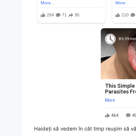
8 h 39 mi
This Simple
Parasites F
More
464
4
Haideți să vedem în cât timp reușim să 