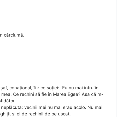
în cârciumă.
af, conațional, îi zice soției: “Eu nu mai intru în
ea mea. Ce rechini să fie în Marea Egee? Așa că m-
fidător.
neplăcută: vecinii mei nu mai erau acolo. Nu mai
hițit și el de rechinii de pe uscat.