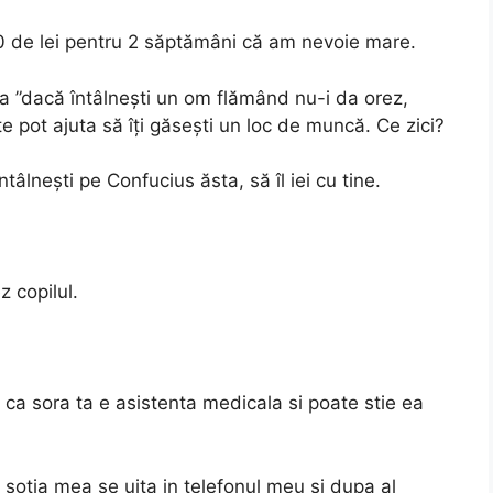
00 de lei pentru 2 săptămâni că am nevoie mare.
șa ”dacă întâlnești un om flămând nu-i da orez,
 te pot ajuta să îți găsești un loc de muncă. Ce zici?
ntâlnești pe Confucius ăsta, să îl iei cu tine.
z copilul.
u ca sora ta e asistenta medicala si poate stie ea
 sotia mea se uita in telefonul meu si dupa al