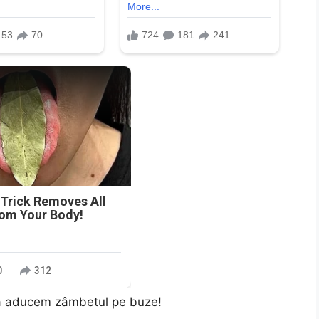
n
 Trick Removes All
rom Your Body!
0
312
vă aducem zâmbetul pe buze!