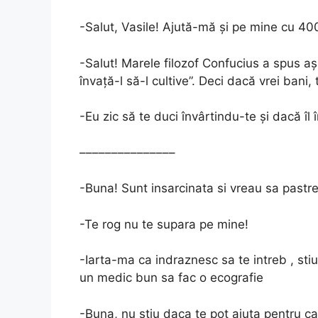
-Salut, Vasile! Ajută-mă și pe mine cu 4
-Salut! Marele filozof Confucius a spus a
învață-l să-l cultive”. Deci dacă vrei bani,
-Eu zic să te duci învârtindu-te și dacă îl î
–––––––––––––––
-Buna! Sunt insarcinata si vreau sa pastre
-Te rog nu te supara pe mine!
-Iarta-ma ca indraznesc sa te intreb , sti
un medic bun sa fac o ecografie
-Buna, nu stiu daca te pot ajuta pentru ca