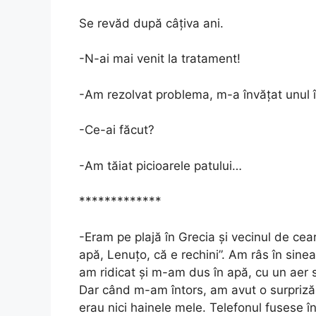
Se revăd după câțiva ani.
-N-ai mai venit la tratament!
-Am rezolvat problema, m-a învățat unul 
-Ce-ai făcut?
-Am tăiat picioarele patului…
*************
-Eram pe plajă în Grecia și vecinul de cearș
apă, Lenuțo, că e rechini”. Am râs în sin
am ridicat și m-am dus în apă, cu un aer s
Dar când m-am întors, am avut o surpriză 
erau nici hainele mele. Telefonul fusese îng