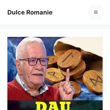
Sari
la
Dulce Romanie
Meniu
conținut