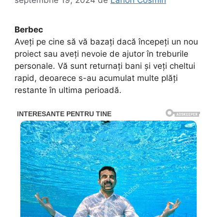
septembrie 19, 2024
de
Larion Cosmin
Berbec
Aveți pe cine să vă bazați dacă începeți un nou
proiect sau aveți nevoie de ajutor în treburile
personale. Vă sunt returnați bani și veți cheltui
rapid, deoarece s-au acumulat multe plăți
restante în ultima perioadă.