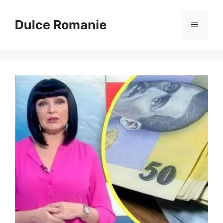
Sari
la
Dulce Romanie
Meniu
conținut