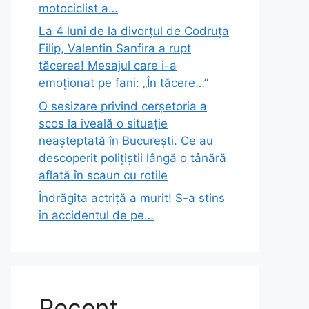
motociclist a…
La 4 luni de la divorțul de Codruța
Filip, Valentin Sanfira a rupt
tăcerea! Mesajul care i-a
emoționat pe fani: „În tăcere…”
O sesizare privind cerșetoria a
scos la iveală o situație
neașteptată în București. Ce au
descoperit polițiștii lângă o tânără
aflată în scaun cu rotile
Îndrăgita actriță a murit! S-a stins
în accidentul de pe…
Recent