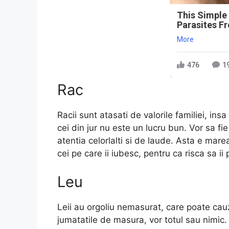
This Simple
Parasites F
More
476
1
Rac
Racii sunt atasati de valorile familiei, ins
cei din jur nu este un lucru bun. Vor sa fi
atentia celorlalti si de laude. Asta e mare
cei pe care ii iubesc, pentru ca risca sa ii 
Leu
Leii au orgoliu nemasurat, care poate cau
jumatatile de masura, vor totul sau nimic.