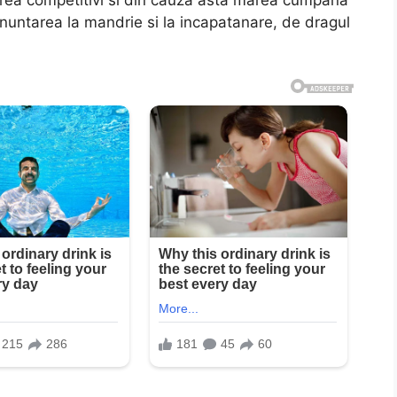
t prea competitivi si din cauza asta marea cumpana
renuntarea la mandrie si la incapatanare, de dragul