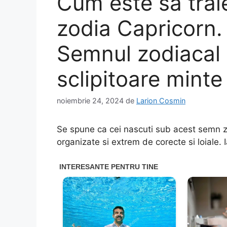
Cum este sa traie
zodia Capricorn. 
Semnul zodiacal
sclipitoare mint
noiembrie 24, 2024
de
Larion Cosmin
Se spune ca cei nascuti sub acest semn zo
organizate si extrem de corecte si loiale.