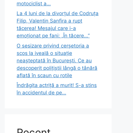
motociclist a…
La 4 luni de la divorțul de Codruța
Filip, Valentin Sanfira a rupt
tăcerea! Mesajul care i-a
emoționat pe fani: „În tăcere…”
O sesizare privind cerșetoria a
scos la iveală o situație
neașteptată în București. Ce au
descoperit polițiștii lângă o tânără
aflată în scaun cu rotile
Îndrăgita actriță a murit! S-a stins
în accidentul de pe…
Recent