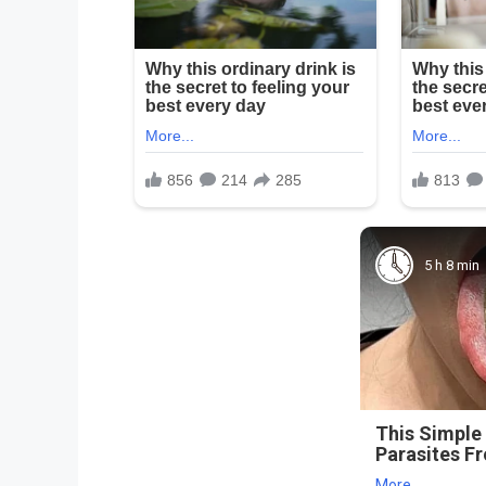
5 h 8 min
This Simple
Parasites F
More