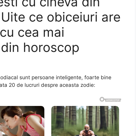
sti cu cineva din
Uite ce obiceiuri are
 cu cea mai
e din horoscop
diacal sunt persoane inteligente, foarte bine
 Iata 20 de lucruri despre aceasta zodie: