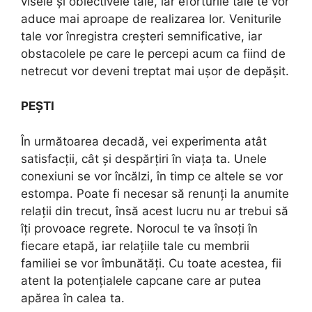
visele și obiectivele tale, iar eforturile tale te vor
aduce mai aproape de realizarea lor. Veniturile
tale vor înregistra creșteri semnificative, iar
obstacolele pe care le percepi acum ca fiind de
netrecut vor deveni treptat mai ușor de depășit.
PEȘTI
În următoarea decadă, vei experimenta atât
satisfacții, cât și despărțiri în viața ta. Unele
conexiuni se vor încălzi, în timp ce altele se vor
estompa. Poate fi necesar să renunți la anumite
relații din trecut, însă acest lucru nu ar trebui să
îți provoace regrete. Norocul te va însoți în
fiecare etapă, iar relațiile tale cu membrii
familiei se vor îmbunătăți. Cu toate acestea, fii
atent la potențialele capcane care ar putea
apărea în calea ta.