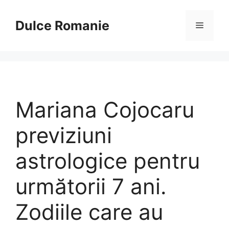
Sari
la
Dulce Romanie
Meniu
conținut
Mariana Cojocaru
previziuni
astrologice pentru
următorii 7 ani.
Zodiile care au