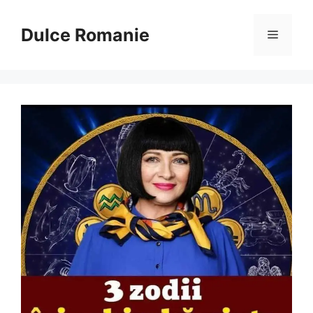
Sari
la
Dulce Romanie
Meniu
conținut