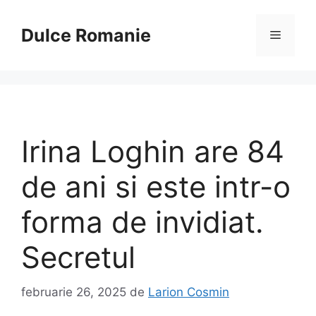
Sari
la
Dulce Romanie
Meniu
conținut
Irina Loghin are 84
de ani si este intr-o
forma de invidiat.
Secretul
februarie 26, 2025
de
Larion Cosmin