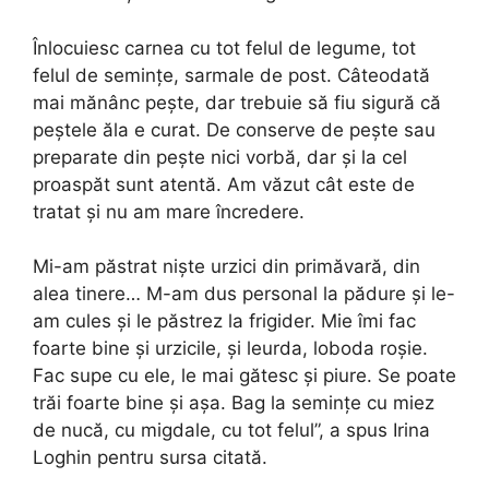
Înlocuiesc carnea cu tot felul de legume, tot
felul de semințe, sarmale de post. Câteodată
mai mănânc pește, dar trebuie să fiu sigură că
peștele ăla e curat. De conserve de pește sau
preparate din pește nici vorbă, dar și la cel
proaspăt sunt atentă. Am văzut cât este de
tratat și nu am mare încredere.
Mi-am păstrat niște urzici din primăvară, din
alea tinere… M-am dus personal la pădure și le-
am cules și le păstrez la frigider. Mie îmi fac
foarte bine și urzicile, și leurda, loboda roșie.
Fac supe cu ele, le mai gătesc și piure. Se poate
trăi foarte bine și așa. Bag la semințe cu miez
de nucă, cu migdale, cu tot felul”, a spus Irina
Loghin pentru sursa citată.