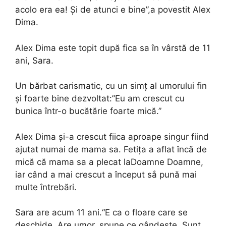
acolo era ea! Și de atunci e bine”,a povestit Alex
Dima.
Alex Dima este topit după fica sa în vârstă de 11
ani, Sara.
Un bărbat carismatic, cu un simț al umorului fin
și foarte bine dezvoltat:”Eu am crescut cu
bunica într-o bucătărie foarte mică.”
Alex Dima și-a crescut fiica aproape singur fiind
ajutat numai de mama sa. Fetiţa a aflat încă de
mică că mama sa a plecat laDoamne Doamne,
iar când a mai crescut a început sắ pună mai
multe întrebări.
Sara are acum 11 ani.“E ca o floare care se
deschide. Are umor, spune ce gândește. Sunt