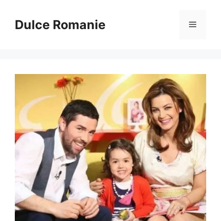
Sari
la
Dulce Romanie
Meniu
conținut