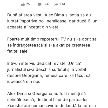
251
174
214
După aflarea veștii Alex Dima și soția sa au
luptat împotriva boli nemiloase, dar după 6 luni
aceasta a încetat din viață.
Foarte mult timp reporterul TV nu și-a dorit să
se îndrăgostească și s-a axat pe creșterea
fetiței sale.
Intr-un interviu dedicat revistei ,Unica”
jurnalistul și-a deschis sufletul și a vorbit
despre Georgiana, femeia care l-a făcut să
iubească din nou.
Alex Dima și Georgiana au fost meniți sắ
seîntâlnească, destinul fiind de partea lor.
Ziaristul are numai cuvinte de laudă la adresa