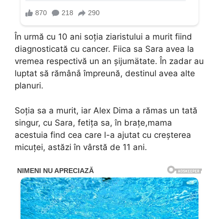
În urmă cu 10 ani soţia ziaristului a murit fiind
diagnosticată cu cancer. Fiica sa Sara avea la
vremea respectivă un an șijumätate. În zadar au
luptat să rămânắ împreună, destinul avea alte
planuri.
Soția sa a murit, iar Alex Dima a rămas un tată
singur, cu Sara, fetița sa, în brațe,mama
acestuia find cea care l-a ajutat cu creșterea
micuței, astăzi în vârstă de 11 ani.