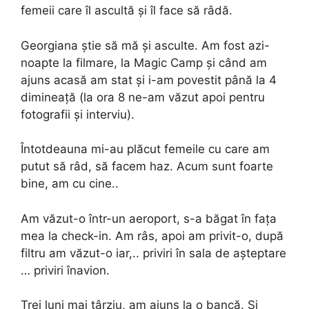
femeii care îl ascultă și îl face să râdă.
Georgiana știe să mă și asculte. Am fost azi-
noapte la filmare, la Magic Camp și când am
ajuns acasă am stat și i-am povestit până la 4
dimineață (la ora 8 ne-am văzut apoi pentru
fotografii și interviu).
Întotdeauna mi-au plăcut femeile cu care am
putut să râd, să facem haz. Acum sunt foarte
bine, am cu cine..
Am văzut-o într-un aeroport, s-a băgat în fața
mea la check-in. Am râs, apoi am privit-o, după
filtru am văzut-o iar,.. priviri în sala de așteptare
… priviri înavion.
Trei luni mai târziu, am ajuns la o bancă. Si