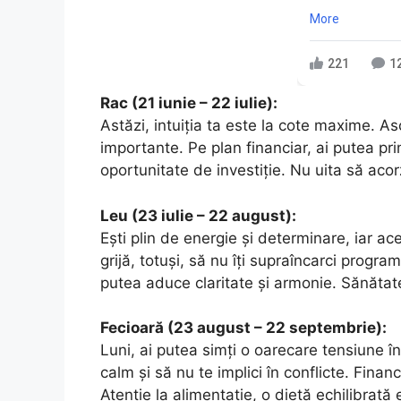
More
221
1
Rac (21 iunie – 22 iulie):
Astăzi, intuiția ta este la cote maxime. Asc
importante. Pe plan financiar, ai putea pr
oportunitate de investiție. Nu uita să acor
Leu (23 iulie – 22 august):
Ești plin de energie și determinare, iar ac
grijă, totuși, să nu îți supraîncarci program
putea aduce claritate și armonie. Sănătat
Fecioară (23 august – 22 septembrie):
Luni, ai putea simți o oarecare tensiune în
calm și să nu te implici în conflicte. Financi
Atenție la alimentație, o dietă echilibrată 