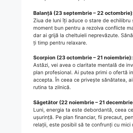
Balanță (23 septembrie – 22 octombrie)
Ziua de luni îți aduce o stare de echilibru
moment bun pentru a rezolva conflicte mai 
dar ai grijă la cheltuieli neprevăzute. Să
ți timp pentru relaxare.
Scorpion (23 octombrie – 21 noiembrie):
Astăzi, vei avea o claritate mentală de inv
plan profesional. Ai putea primi o ofertă 
accepta. În ceea ce privește sănătatea, a
rutina ta zilnică.
Săgetător (22 noiembrie – 21 decembrie
Luni, energia ta este debordantă, ceea ce 
ușurință. Pe plan financiar, fii precaut, p
relații, este posibil să te confrunți cu mic