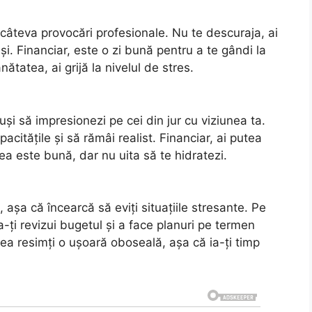
 câteva provocări profesionale. Nu te descuraja, ai
i. Financiar, este o zi bună pentru a te gândi la
nătatea, ai grijă la nivelul de stres.
reuși să impresionezi pe cei din jur cu viziunea ta.
acitățile și să rămâi realist. Financiar, ai putea
a este bună, dar nu uita să te hidratezi.
e, așa că încearcă să eviți situațiile stresante. Pe
a-ți revizui bugetul și a face planuri pe termen
tea resimți o ușoară oboseală, așa că ia-ți timp