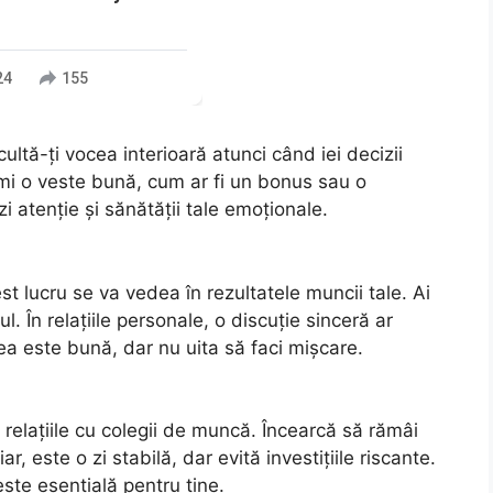
24
155
ultă-ți vocea interioară atunci când iei decizii
imi o veste bună, cum ar fi un bonus sau o
zi atenție și sănătății tale emoționale.
est lucru se va vedea în rezultatele muncii tale. Ai
ul. În relațiile personale, o discuție sinceră ar
ea este bună, dar nu uita să faci mișcare.
 relațiile cu colegii de muncă. Încearcă să rămâi
ar, este o zi stabilă, dar evită investițiile riscante.
este esențială pentru tine.