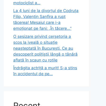
motociclist a…
La 4 luni de la divorțul de Codruța
Filip, Valentin Sanfira a rupt
tăcerea! Mesajul care i-a
emoționat pe fani: „În tăcere…”
O sesizare privind cerșetoria a
scos la iveală o situație
neașteptată în București. Ce au
descoperit polițiștii lângă o tânără
aflată în scaun cu rotile
Îndrăgita actriță a murit! S-a stins
în accidentul de pe…
Recent