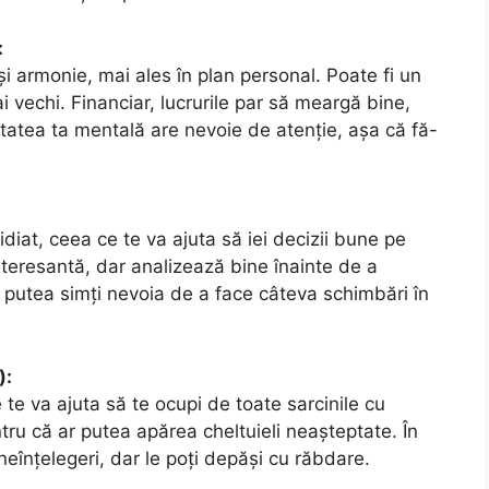
:
 și armonie, mai ales în plan personal. Poate fi un
vechi. Financiar, lucrurile par să meargă bine,
nătatea ta mentală are nevoie de atenție, așa că fă-
idiat, ceea ce te va ajuta să iei decizii bune pe
interesantă, dar analizează bine înainte de a
i putea simți nevoia de a face câteva schimbări în
):
te va ajuta să te ocupi de toate sarcinile cu
entru că ar putea apărea cheltuieli neașteptate. În
i neînțelegeri, dar le poți depăși cu răbdare.