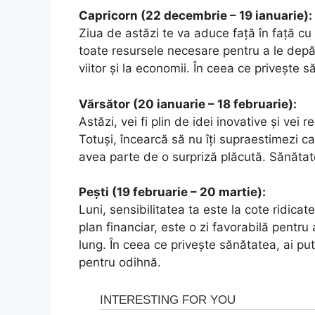
Capricorn (22 decembrie – 19 ianuarie):
Ziua de astăzi te va aduce față în față cu
toate resursele necesare pentru a le depăș
viitor și la economii. În ceea ce privește să
Vărsător (20 ianuarie – 18 februarie):
Astăzi, vei fi plin de idei inovative și vei 
Totuși, încearcă să nu îți supraestimezi cap
avea parte de o surpriză plăcută. Sănătate
Pești (19 februarie – 20 martie):
Luni, sensibilitatea ta este la cote ridicat
plan financiar, este o zi favorabilă pentru 
lung. În ceea ce privește sănătatea, ai pu
pentru odihnă.