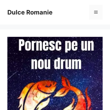
Sari
la
Dulce Romanie
Meniu
conținut