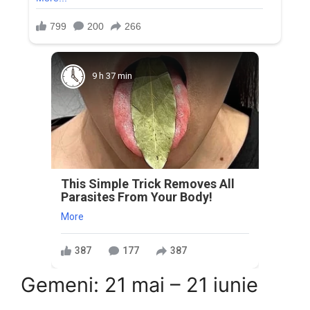
9 h 37 min
This Simple Trick Removes All
Parasites From Your Body!
More
387
177
387
Gemeni: 21 mai – 21 iunie