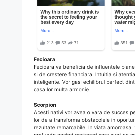
Fecioara
Fecioara va beneficia de influentele planet
si de crestere financiara. Intuitia si atentia
inteligente. Vor gasi echilibrul perfect din
casa lor multa armonie.
Scorpion
Acesti nativi vor avea o vara de succes pe p
lor de a transforma obstacolele in oportunit
rezultate remarcabile. In viata amoroasa,
profunde gasind parteneri care sunt pe cal