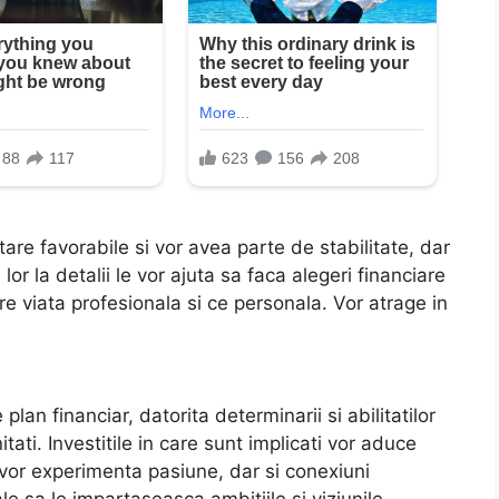
are favorabile si vor avea parte de stabilitate, dar
 lor la detalii le vor ajuta sa faca alegeri financiare
tre viata profesionala si ce personala. Vor atrage in
lan financiar, datorita determinarii si abilitatilor
ati. Investitile in care sunt implicati vor aduce
 vor experimenta pasiune, dar si conexiuni
e sa le impartaseasca ambitiile si viziunile.