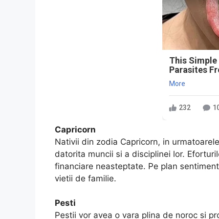
This Simple
Parasites F
More
232
1
Capricorn
Nativii din zodia Capricorn, in urmatoarel
datorita muncii si a disciplinei lor. Eforturi
financiare neasteptate. Pe plan sentimental
vietii de familie.
Pesti
Pestii vor avea o vara plina de noroc si pro