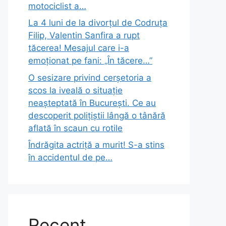
motociclist a…
La 4 luni de la divorțul de Codruța
Filip, Valentin Sanfira a rupt
tăcerea! Mesajul care i-a
emoționat pe fani: „În tăcere…”
O sesizare privind cerșetoria a
scos la iveală o situație
neașteptată în București. Ce au
descoperit polițiștii lângă o tânără
aflată în scaun cu rotile
Îndrăgita actriță a murit! S-a stins
în accidentul de pe…
Recent