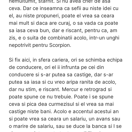
nemultumit, starnit. Si nu avea chef de asa
ceva. Dar ce inseamna ca sefii au niste idei cu
el, au niste propuneri, poate el vrea sa ceara
mai mult si daca are curaj, o sa vada ca poate
sa iasa ceva bun, dar e riscant, pentru ca, am
zis, e o suita de combinatii acolo, intr-un unghi
nepotrivit pentru Scorpion.
Si fix aici, in sfera cariera, ori se schimba echipa
de conducere, ori el ii infrunta pe cei din
conducere si s-ar putea sa castige, dar s-ar
putea sa iasa si cu vreo aripa ranita de acolo,
dar nu stim, e riscant. Mercur e retrograd si
poate spune ce nu trebuie. Poate i se spune
ceva si pica dea curmezisul si el vrea sa mai
castige niste bani. Acolo e accentul acestui an
si poate vrea sa ceara un salariu, un avans sau
o marire de salariu, sau se duce la banca si I se