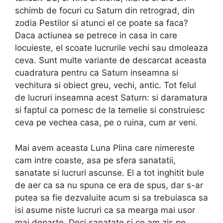
schimb de focuri cu Saturn din retrograd, din
zodia Pestilor si atunci el ce poate sa faca?
Daca actiunea se petrece in casa in care
locuieste, el scoate lucrurile vechi sau dmoleaza
ceva. Sunt multe variante de descarcat aceasta
cuadratura pentru ca Saturn inseamna si
vechitura si obiect greu, vechi, antic. Tot felul
de lucruri inseamna acest Saturn: si daramatura
si faptul ca pornesc de la temelie si construiesc
ceva pe vechea casa, pe o ruina, cum ar veni.
Mai avem aceasta Luna Plina care nimereste
cam intre coaste, asa pe sfera sanatatii,
sanatate si lucruri ascunse. El a tot inghitit bule
de aer ca sa nu spuna ce era de spus, dar s-ar
putea sa fie dezvaluite acum si sa trebuiasca sa
isi asume niste lucruri ca sa mearga mai usor
mai departe. Deci sanatate si ce am zis pe