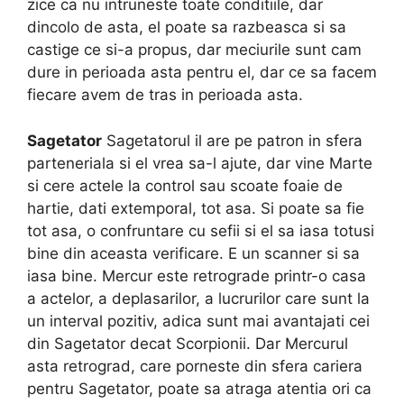
zice ca nu intruneste toate conditiile, dar
dincolo de asta, el poate sa razbeasca si sa
castige ce si-a propus, dar meciurile sunt cam
dure in perioada asta pentru el, dar ce sa facem
fiecare avem de tras in perioada asta.
Sagetator
Sagetatorul il are pe patron in sfera
parteneriala si el vrea sa-l ajute, dar vine Marte
si cere actele la control sau scoate foaie de
hartie, dati extemporal, tot asa. Si poate sa fie
tot asa, o confruntare cu sefii si el sa iasa totusi
bine din aceasta verificare. E un scanner si sa
iasa bine. Mercur este retrograde printr-o casa
a actelor, a deplasarilor, a lucrurilor care sunt la
un interval pozitiv, adica sunt mai avantajati cei
din Sagetator decat Scorpionii. Dar Mercurul
asta retrograd, care porneste din sfera cariera
pentru Sagetator, poate sa atraga atentia ori ca