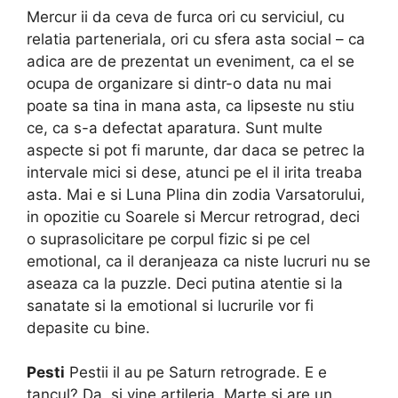
Mercur ii da ceva de furca ori cu serviciul, cu
relatia parteneriala, ori cu sfera asta social – ca
adica are de prezentat un eveniment, ca el se
ocupa de organizare si dintr-o data nu mai
poate sa tina in mana asta, ca lipseste nu stiu
ce, ca s-a defectat aparatura. Sunt multe
aspecte si pot fi marunte, dar daca se petrec la
intervale mici si dese, atunci pe el il irita treaba
asta. Mai e si Luna Plina din zodia Varsatorului,
in opozitie cu Soarele si Mercur retrograd, deci
o suprasolicitare pe corpul fizic si pe cel
emotional, ca il deranjeaza ca niste lucruri nu se
aseaza ca la puzzle. Deci putina atentie si la
sanatate si la emotional si lucrurile vor fi
depasite cu bine.
Pesti
Pestii il au pe Saturn retrograde. E e
tancul? Da, si vine artileria, Marte si are un