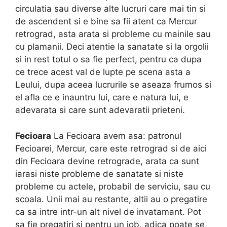
circulatia sau diverse alte lucruri care mai tin si
de ascendent si e bine sa fii atent ca Mercur
retrograd, asta arata si probleme cu mainile sau
cu plamanii. Deci atentie la sanatate si la orgolii
si in rest totul o sa fie perfect, pentru ca dupa
ce trece acest val de lupte pe scena asta a
Leului, dupa aceea lucrurile se aseaza frumos si
el afla ce e inauntru lui, care e natura lui, e
adevarata si care sunt adevaratii prieteni.
Fecioara
La Fecioara avem asa: patronul
Fecioarei, Mercur, care este retrograd si de aici
din Fecioara devine retrograde, arata ca sunt
iarasi niste probleme de sanatate si niste
probleme cu actele, probabil de serviciu, sau cu
scoala. Unii mai au restante, altii au o pregatire
ca sa intre intr-un alt nivel de invatamant. Pot
sa fie pregatiri si pentru un job, adica poate se