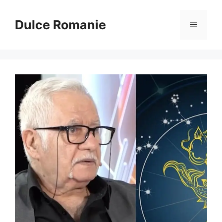
Sari
la
Dulce Romanie
Meniu
conținut