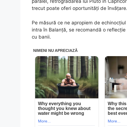
paralel, retrogradarea lui Pluto în Caprico
trecut poate oferi oportunități de învățare
Pe măsură ce ne apropiem de echinocțiul
intra în Balanță, se recomandă o reflecție a
cu banii.