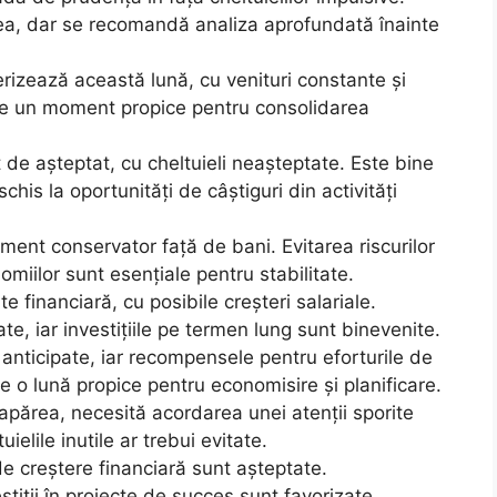
ărea, dar se recomandă analiza aprofundată înainte
erizează această lună, cu venituri constante și
ste un moment propice pentru consolidarea
t de așteptat, cu cheltuieli neașteptate. Este bine
chis la oportunități de câștiguri din activități
nt conservator față de bani. Evitarea riscurilor
miilor sunt esențiale pentru stabilitate.
 financiară, cu posibile creșteri salariale.
ate, iar investițiile pe termen lung sunt binevenite.
 anticipate, iar recompensele pentru eforturile de
te o lună propice pentru economisire și planificare.
apărea, necesită acordarea unei atenții sporite
ielile inutile ar trebui evitate.
 de creștere financiară sunt așteptate.
stiții în proiecte de succes sunt favorizate.