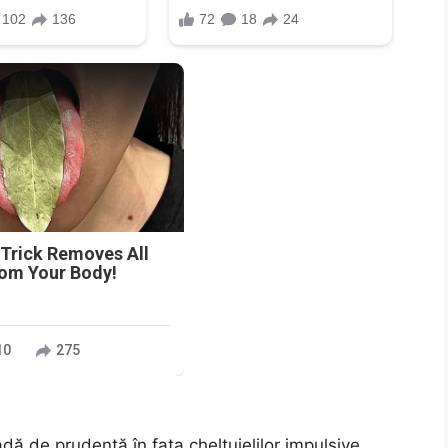
n
 Trick Removes All
rom Your Body!
10
275
ă de prudență în fața cheltuielilor impulsive.