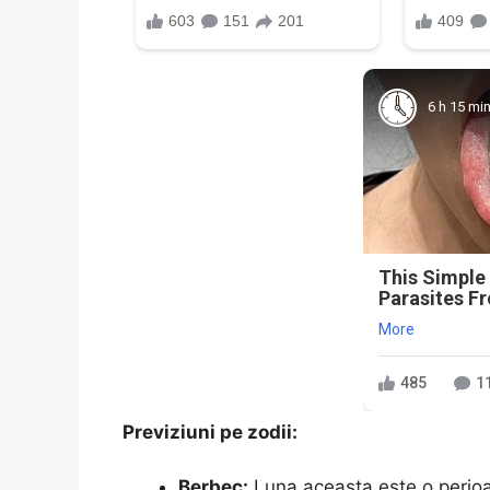
6 h 15 mi
This Simple
Parasites F
More
485
1
Previziuni pe zodii:
Berbec:
Luna aceasta este o perioad