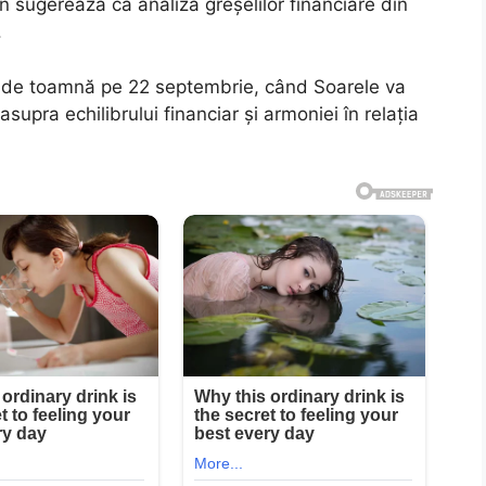
rn sugerează că analiza greșelilor financiare din
.
 de toamnă pe 22 septembrie, când Soarele va
supra echilibrului financiar și armoniei în relația