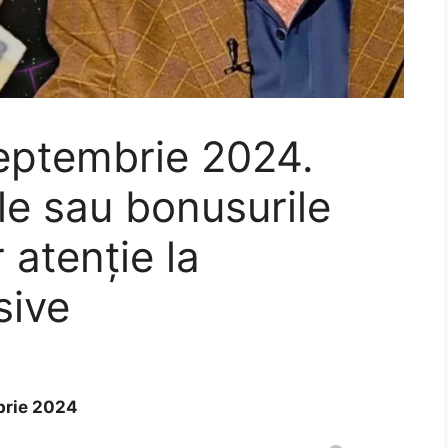
eptembrie 2024.
ale sau bonusurile
 atenţie la
sive
brie 2024