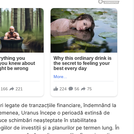
i legate de tranzacțiile financiare, îndemnând la
semenea, Uranus începe o perioadă extinsă de
uce schimbări neașteptate în stabilitatea
iilor de investiții și a planurilor pe termen lung. În