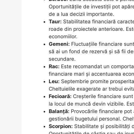
Oportunitățile de investiții pot ap
de a lua decizii importante.
Taur:
Stabilitatea financiară caract
roade din proiectele anterioare. E
economiilor.
Gemeni:
Fluctuațiile financiare sun
să ai un fond de rezervă și să fii des
secundare.
Rac:
Este recomandat un comportame
financiare mari și accentuarea econo
Leu:
Septembrie promite prosperitate
Cheltuielile exagerate ar trebui evit
Fecioară:
Creșterile financiare sunt
la locul de muncă devin vizibile. Es
Balanță:
Provocările financiare pot 
gestionării bugetului personal. Cheltu
Scorpion:
Stabilitate și posibilități
Oportunitățile de câștig sau de inve