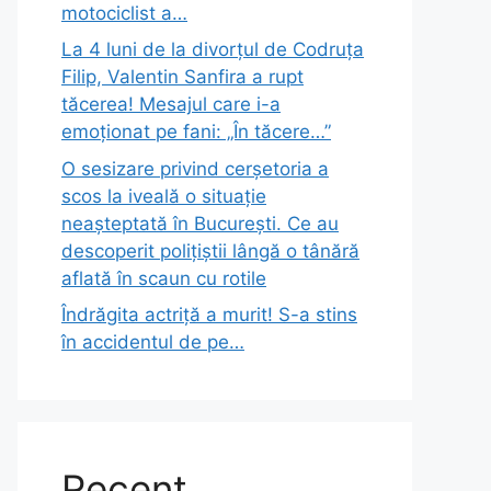
motociclist a…
La 4 luni de la divorțul de Codruța
Filip, Valentin Sanfira a rupt
tăcerea! Mesajul care i-a
emoționat pe fani: „În tăcere…”
O sesizare privind cerșetoria a
scos la iveală o situație
neașteptată în București. Ce au
descoperit polițiștii lângă o tânără
aflată în scaun cu rotile
Îndrăgita actriță a murit! S-a stins
în accidentul de pe…
Recent