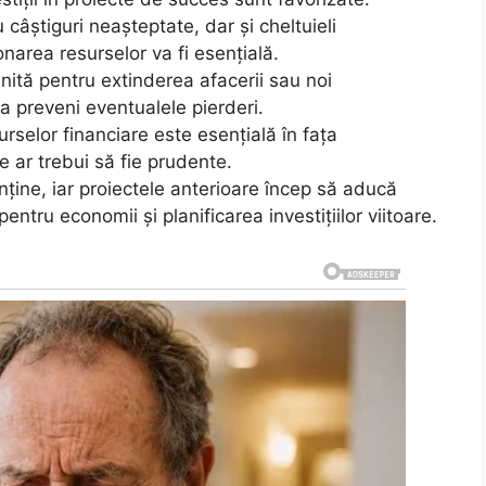
câștiguri neașteptate, dar și cheltuieli
onarea resurselor va fi esențială.
ită pentru extinderea afacerii sau noi
 va preveni eventualele pierderi.
rselor financiare este esențială în fața
e ar trebui să fie prudente.
nține, iar proiectele anterioare încep să aducă
entru economii și planificarea investițiilor viitoare.