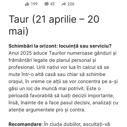
199
43
226
Taur (21 aprilie – 20
mai)
Schimbări la orizont: locuință sau serviciu?
Anul 2025 aduce Taurilor numeroase gânduri și
frământări legate de planul personal și
profesional. Unii nativi vor lua în calcul să se
mute într-o altă casă sau chiar să schimbe
orașul, în vreme ce alții se vor concentra pe a-și
găsi un loc de muncă mai potrivit. Este o
perioadă favorabilă să luați decizii importante,
însă, înainte de a face pasul decisiv, analizați cu
atenție argumentele pro și contra.
Recomandare
: În ciuda dubiilor, ascultați-vă