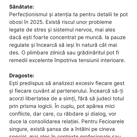
Sănătate:
Perfecționismul și atenția ta pentru detalii te pot
obosi în 2025. Există riscul unor probleme
legate de stres și sistemul nervos, mai ales
dacă ești foarte concentrat pe muncă. Ia pauze
regulate și încearcă să ieși în natură cât mai
des. O plimbare zilnică sau grădinăritul pot fi
remedii excelente împotriva tensiunii interioare.
Dragoste:
Ești predispus să analizezi excesiv fiecare gest
și fiecare cuvânt al partenerului. Încearcă să-ți
acorzi libertatea de a simți, fără să judeci totul
prin prisma logicii. În cuplu, pot apărea mici
conflicte, dar care, cu răbdare și dialog, vor
duce la consolidarea relației. Pentru Fecioarele
singure, există șansa de a întâlni pe cineva
special, mai ales în contexte profesionale sau