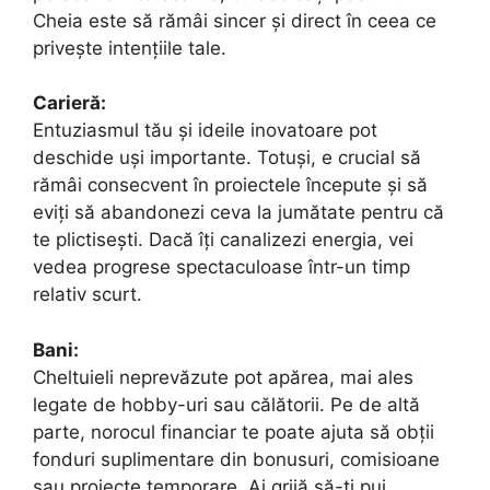
Cheia este să rămâi sincer și direct în ceea ce
privește intențiile tale.
Carieră:
Entuziasmul tău și ideile inovatoare pot
deschide uși importante. Totuși, e crucial să
rămâi consecvent în proiectele începute și să
eviți să abandonezi ceva la jumătate pentru că
te plictisești. Dacă îți canalizezi energia, vei
vedea progrese spectaculoase într-un timp
relativ scurt.
Bani:
Cheltuieli neprevăzute pot apărea, mai ales
legate de hobby-uri sau călătorii. Pe de altă
parte, norocul financiar te poate ajuta să obții
fonduri suplimentare din bonusuri, comisioane
sau proiecte temporare. Ai grijă să-ți pui