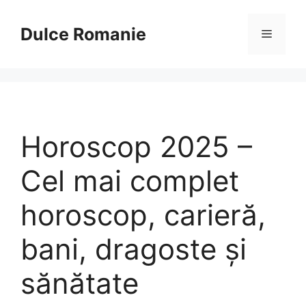
Sari
la
Dulce Romanie
Meniu
conținut
Horoscop 2025 –
Cel mai complet
horoscop, carieră,
bani, dragoste și
sănătate