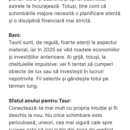
astrele te încurajează. Totuși, ține cont că
schimbările majore necesită o planificare atentă
și o disciplină financiară mai strictă.
Bani:
Taurii sunt, de regulă, foarte atenți la aspectul
material, iar în 2025 se văd roadele economiilor
și investițiilor anterioare. Ai grijă, totuși, la
cheltuielile impulsive: vei fi tentat să cumperi
obiecte de lux sau să investești în lucruri
nepotrivite. Fii selectiv și gândește totul pe
termen lung.
Sfatul anului pentru Taur:
Conectează-te mai mult cu propria intuiție și fii
deschis la nou. Nu orice schimbare este
periculoasă; uneori, cea mai sigură cale spre
succes este să ieși puțin din zona de confort.