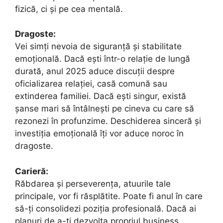
fizică, ci și pe cea mentală.
Dragoste:
Vei simți nevoia de siguranță și stabilitate
emoțională. Dacă ești într-o relație de lungă
durată, anul 2025 aduce discuții despre
oficializarea relației, casă comună sau
extinderea familiei. Dacă ești singur, există
șanse mari să întâlnești pe cineva cu care să
rezonezi în profunzime. Deschiderea sinceră și
investiția emoțională îți vor aduce noroc în
dragoste.
Carieră:
Răbdarea și perseverența, atuurile tale
principale, vor fi răsplătite. Poate fi anul în care
să-ți consolidezi poziția profesională. Dacă ai
planuri de a-ți dezvolta propriul business,