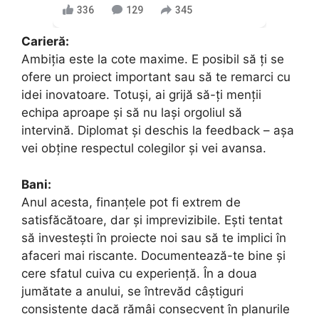
336
129
345
Carieră:
Ambiția este la cote maxime. E posibil să ți se
ofere un proiect important sau să te remarci cu
idei inovatoare. Totuși, ai grijă să-ți menții
echipa aproape și să nu lași orgoliul să
intervină. Diplomat și deschis la feedback – așa
vei obține respectul colegilor și vei avansa.
Bani:
Anul acesta, finanțele pot fi extrem de
satisfăcătoare, dar și imprevizibile. Ești tentat
să investești în proiecte noi sau să te implici în
afaceri mai riscante. Documentează-te bine și
cere sfatul cuiva cu experiență. În a doua
jumătate a anului, se întrevăd câștiguri
consistente dacă rămâi consecvent în planurile