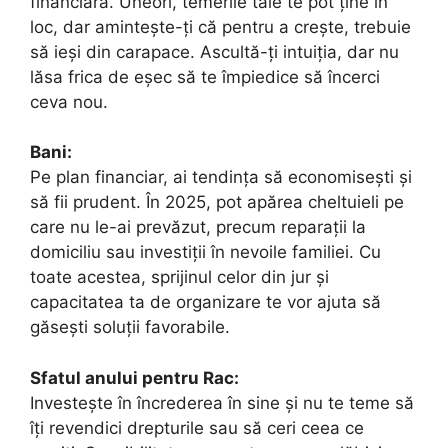
financiară. Uneori, temerile tale te pot ține în
loc, dar amintește-ți că pentru a crește, trebuie
să ieși din carapace. Ascultă-ți intuiția, dar nu
lăsa frica de eșec să te împiedice să încerci
ceva nou.
Bani:
Pe plan financiar, ai tendința să economisești și
să fii prudent. În 2025, pot apărea cheltuieli pe
care nu le-ai prevăzut, precum reparații la
domiciliu sau investiții în nevoile familiei. Cu
toate acestea, sprijinul celor din jur și
capacitatea ta de organizare te vor ajuta să
găsești soluții favorabile.
Sfatul anului pentru Rac:
Investește în încrederea în sine și nu te teme să
îți revendici drepturile sau să ceri ceea ce