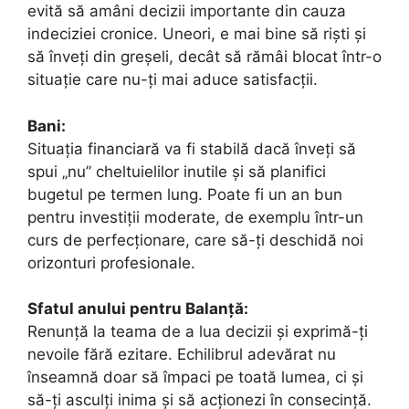
evită să amâni decizii importante din cauza
indeciziei cronice. Uneori, e mai bine să riști și
să înveți din greșeli, decât să rămâi blocat într-o
situație care nu-ți mai aduce satisfacții.
Bani:
Situația financiară va fi stabilă dacă înveți să
spui „nu” cheltuielilor inutile și să planifici
bugetul pe termen lung. Poate fi un an bun
pentru investiții moderate, de exemplu într-un
curs de perfecționare, care să-ți deschidă noi
orizonturi profesionale.
Sfatul anului pentru Balanță:
Renunță la teama de a lua decizii și exprimă-ți
nevoile fără ezitare. Echilibrul adevărat nu
înseamnă doar să împaci pe toată lumea, ci și
să-ți asculți inima și să acționezi în consecință.