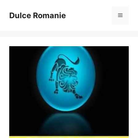
Sari
la
Dulce Romanie
Meniu
conținut